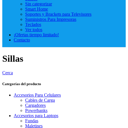
Sin categorizar
Smart Home
Soportes y Brackets para Televisores
Suministros Para Impresoras
Teclados
Ver todos
¡Ofertas tiempo limitado!
Contacto
Sillas
Cerca
Categorías del producto
Accesorios Para Celulares
Cables de Carga
Cargadores
Powerbanks
Accesorios para Laptops
Fundas
Maletines