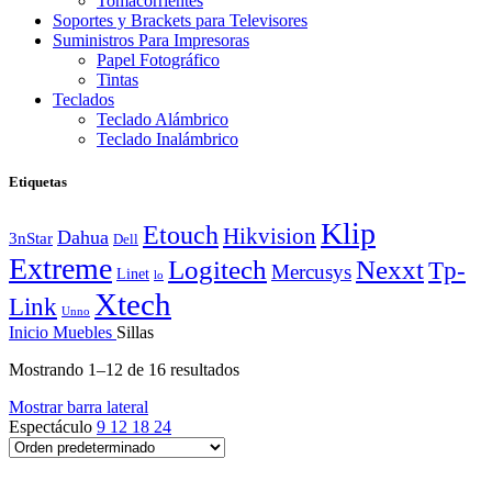
Tomacorrientes
Soportes y Brackets para Televisores
Suministros Para Impresoras
Papel Fotográfico
Tintas
Teclados
Teclado Alámbrico
Teclado Inalámbrico
Etiquetas
Klip
Etouch
Hikvision
Dahua
3nStar
Dell
Extreme
Logitech
Nexxt
Tp-
Mercusys
Linet
lo
Xtech
Link
Unno
Inicio
Muebles
Sillas
Mostrando 1–12 de 16 resultados
Mostrar barra lateral
Espectáculo
9
12
18
24