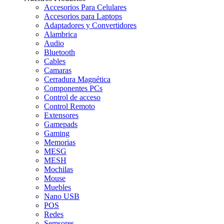
Accesorios Para Celulares
Accesorios para Laptops
Adaptadores y Convertidores
Alambrica
Audio
Bluetooth
Cables
Camaras
Cerradura Magnética
Componentes PCs
Control de acceso
Control Remoto
Extensores
Gamepads
Gaming
Memorias
MESG
MESH
Mochilas
Mouse
Muebles
Nano USB
POS
Redes
Semsores