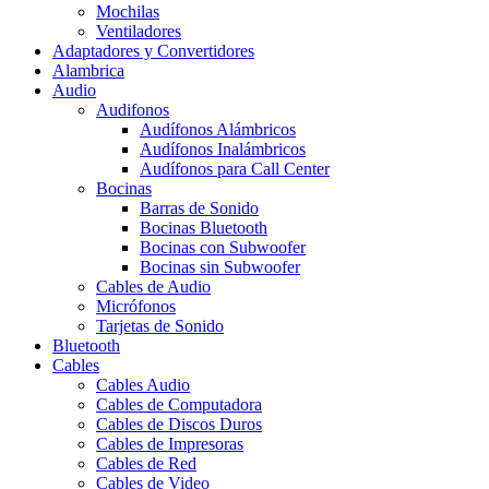
Mochilas
Ventiladores
Adaptadores y Convertidores
Alambrica
Audio
Audifonos
Audífonos Alámbricos
Audífonos Inalámbricos
Audífonos para Call Center
Bocinas
Barras de Sonido
Bocinas Bluetooth
Bocinas con Subwoofer
Bocinas sin Subwoofer
Cables de Audio
Micrófonos
Tarjetas de Sonido
Bluetooth
Cables
Cables Audio
Cables de Computadora
Cables de Discos Duros
Cables de Impresoras
Cables de Red
Cables de Video