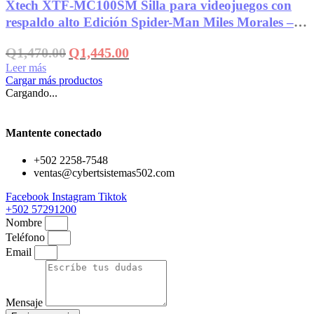
Xtech XTF-MC100SM Silla para videojuegos con
respaldo alto Edición Spider-Man Miles Morales –
AM160XTK25
El
El
Q
1,470.00
Q
1,445.00
precio
precio
Leer más
original
actual
Cargar más productos
era:
es:
Cargando...
Q1,470.00.
Q1,445.00.
Mantente conectado
+502 2258-7548
ventas@cybertsistemas502.com
Facebook
Instagram
Tiktok
+502 57291200
Nombre
Teléfono
Email
Mensaje