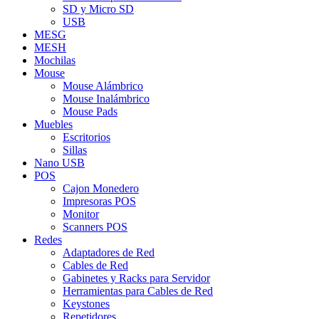
SD y Micro SD
USB
MESG
MESH
Mochilas
Mouse
Mouse Alámbrico
Mouse Inalámbrico
Mouse Pads
Muebles
Escritorios
Sillas
Nano USB
POS
Cajon Monedero
Impresoras POS
Monitor
Scanners POS
Redes
Adaptadores de Red
Cables de Red
Gabinetes y Racks para Servidor
Herramientas para Cables de Red
Keystones
Repetidores