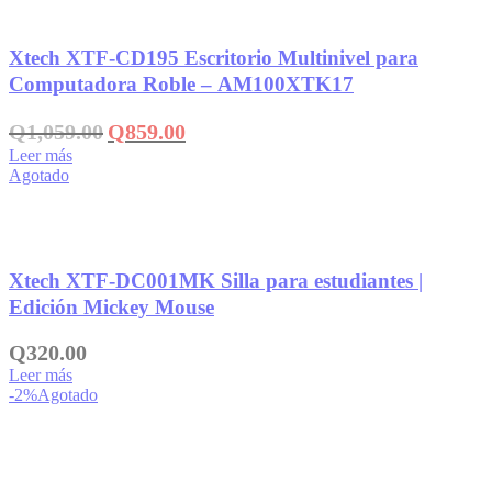
Añadir a la lista de deseos
Xtech XTF-CD195 Escritorio Multinivel para
Computadora Roble – AM100XTK17
El
El
Q
1,059.00
Q
859.00
precio
precio
Leer más
original
actual
Agotado
era:
es:
Q1,059.00.
Q859.00.
Añadir a la lista de deseos
Xtech XTF-DC001MK Silla para estudiantes |
Edición Mickey Mouse
Q
320.00
Leer más
-2%
Agotado
Añadir a la lista de deseos