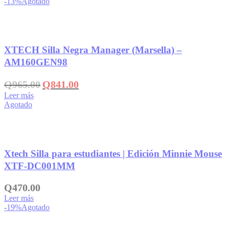
-13%
Agotado
era:
es:
Q1,115.00.
Q995.00.
Añadir a la lista de deseos
XTECH Silla Negra Manager (Marsella) –
AM160GEN98
El
El
Q
965.00
Q
841.00
precio
precio
Leer más
original
actual
Agotado
era:
es:
Q965.00.
Q841.00.
Añadir a la lista de deseos
Xtech Silla para estudiantes | Edición Minnie Mouse
XTF-DC001MM
Q
470.00
Leer más
-19%
Agotado