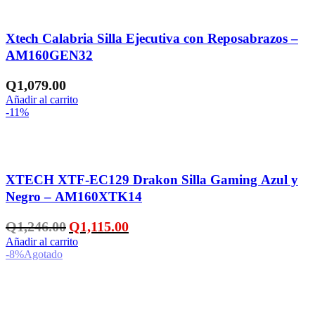
Añadir a la lista de deseos
Xtech Calabria Silla Ejecutiva con Reposabrazos –
AM160GEN32
Q
1,079.00
Añadir al carrito
-11%
Añadir a la lista de deseos
XTECH XTF-EC129 Drakon Silla Gaming Azul y
Negro – AM160XTK14
El
El
Q
1,246.00
Q
1,115.00
precio
precio
Añadir al carrito
original
actual
-8%
Agotado
era:
es:
Q1,246.00.
Q1,115.00.
Añadir a la lista de deseos