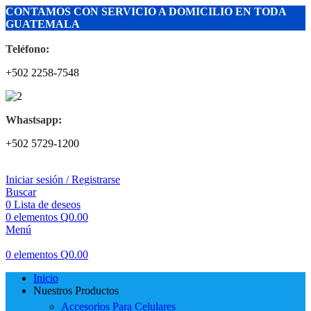
CONTAMOS CON SERVICIO A DOMICILIO EN TODA
GUATEMALA
Teléfono:
+502 2258-7548
Whastsapp:
+502 5729-1200
Iniciar sesión / Registrarse
Buscar
0
Lista de deseos
0
elementos
Q
0.00
Menú
0
elementos
Q
0.00
Inicio
Nuestros Productos
Accesorios Para Celulares