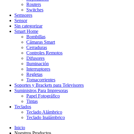
Routers
Switches
Semsores
Sensor
Sin categorizar
Smart Home
Bombillas
Cámaras Smart
Cerraduras
Controles Remotos
Difusores
Iluminación
Interruptores
Regletas
Tomacorrientes
Soportes y Brackets para Televisores
Suministros Para Impresoras
Papel Fotográfico
Tintas
Teclados
Teclado Alámbrico
Teclado Inalámbrico
Inicio
Nuestros Productos