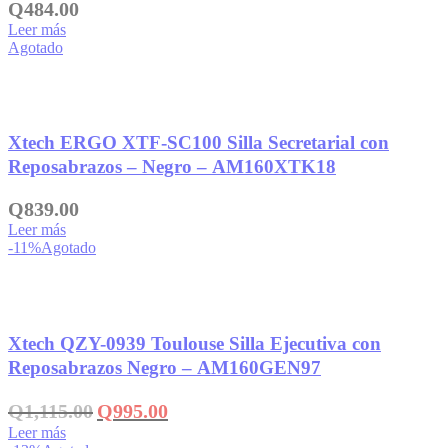
Q
484.00
Leer más
Agotado
Añadir a la lista de deseos
Xtech ERGO XTF-SC100 Silla Secretarial con
Reposabrazos – Negro – AM160XTK18
Q
839.00
Leer más
-11%
Agotado
Añadir a la lista de deseos
Xtech QZY-0939 Toulouse Silla Ejecutiva con
Reposabrazos Negro – AM160GEN97
El
El
Q
1,115.00
Q
995.00
precio
precio
Leer más
original
actual