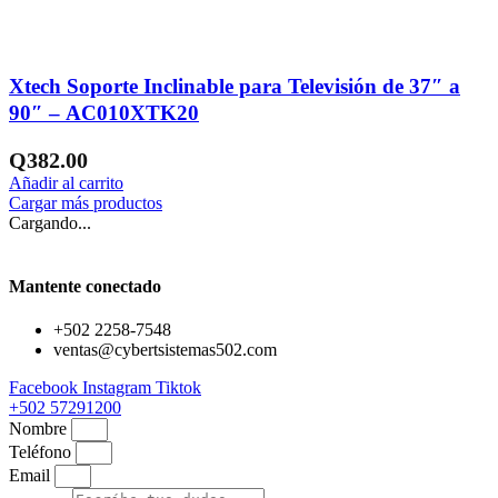
Añadir a la lista de deseos
Xtech Soporte Inclinable para Televisión de 37″ a
90″ – AC010XTK20
Q
382.00
Añadir al carrito
Cargar más productos
Cargando...
Mantente conectado
+502 2258-7548
ventas@cybertsistemas502.com
Facebook
Instagram
Tiktok
+502 57291200
Nombre
Teléfono
Email