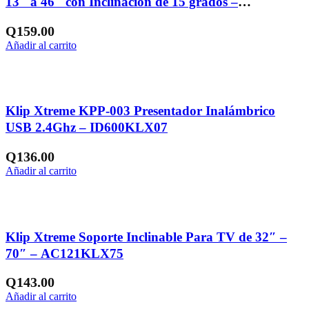
13″ a 46″ con Inclinación de 15 grados –
AC121KLX55
Q
159.00
Añadir al carrito
Añadir a la lista de deseos
Klip Xtreme KPP-003 Presentador Inalámbrico
USB 2.4Ghz – ID600KLX07
Q
136.00
Añadir al carrito
Añadir a la lista de deseos
Klip Xtreme Soporte Inclinable Para TV de 32″ –
70″ – AC121KLX75
Q
143.00
Añadir al carrito