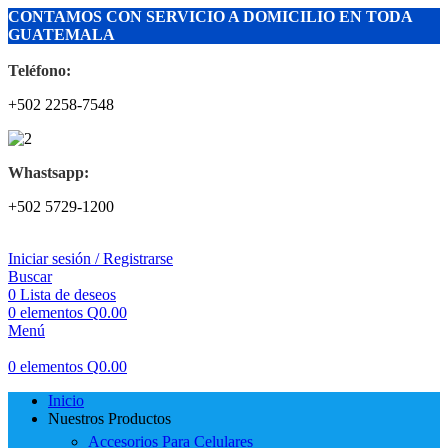
CONTAMOS CON SERVICIO A DOMICILIO EN TODA
GUATEMALA
Teléfono:
+502 2258-7548
Whastsapp:
+502 5729-1200
Iniciar sesión / Registrarse
Buscar
0
Lista de deseos
0
elementos
Q
0.00
Menú
0
elementos
Q
0.00
Inicio
Nuestros Productos
Accesorios Para Celulares