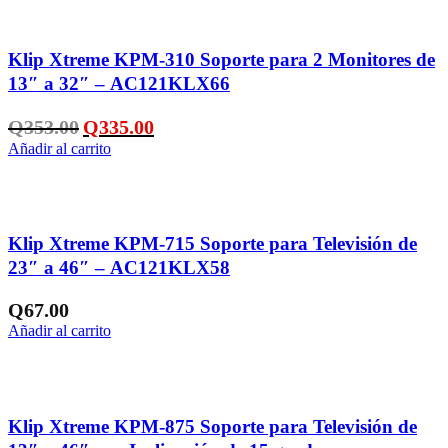
Añadir a la lista de deseos
Klip Xtreme KPM-310 Soporte para 2 Monitores de
13″ a 32″ – AC121KLX66
El
El
Q
353.00
Q
335.00
precio
precio
Añadir al carrito
original
actual
era:
es:
Q353.00.
Q335.00.
Añadir a la lista de deseos
Klip Xtreme KPM-715 Soporte para Televisión de
23″ a 46″ – AC121KLX58
Q
67.00
Añadir al carrito
Añadir a la lista de deseos
Klip Xtreme KPM-875 Soporte para Televisión de