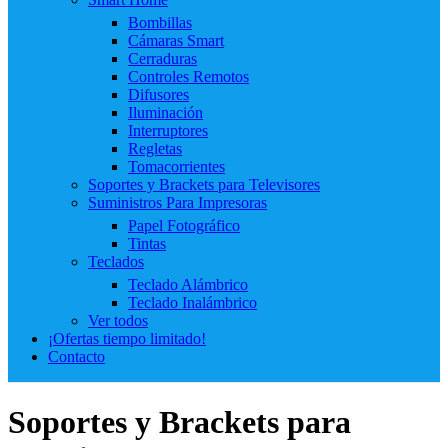
Bombillas
Cámaras Smart
Cerraduras
Controles Remotos
Difusores
Iluminación
Interruptores
Regletas
Tomacorrientes
Soportes y Brackets para Televisores
Suministros Para Impresoras
Papel Fotográfico
Tintas
Teclados
Teclado Alámbrico
Teclado Inalámbrico
Ver todos
¡Ofertas tiempo limitado!
Contacto
Soportes y Brackets para