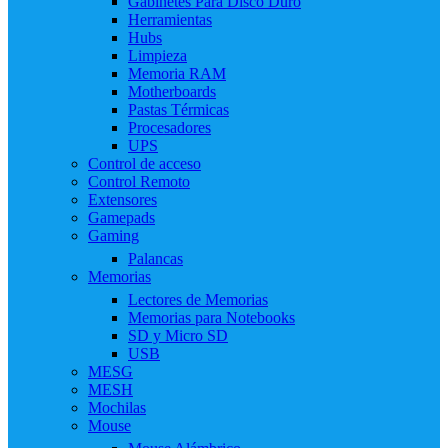
Gabinetes Para Disco Duro
Herramientas
Hubs
Limpieza
Memoria RAM
Motherboards
Pastas Térmicas
Procesadores
UPS
Control de acceso
Control Remoto
Extensores
Gamepads
Gaming
Palancas
Memorias
Lectores de Memorias
Memorias para Notebooks
SD y Micro SD
USB
MESG
MESH
Mochilas
Mouse