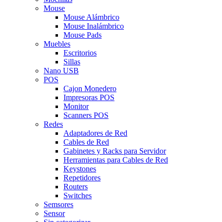
Mouse
Mouse Alámbrico
Mouse Inalámbrico
Mouse Pads
Muebles
Escritorios
Sillas
Nano USB
POS
Cajon Monedero
Impresoras POS
Monitor
Scanners POS
Redes
Adaptadores de Red
Cables de Red
Gabinetes y Racks para Servidor
Herramientas para Cables de Red
Keystones
Repetidores
Routers
Switches
Semsores
Sensor