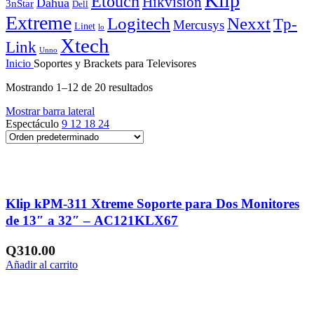
Klip
Etouch
Hikvision
Dahua
3nStar
Dell
Extreme
Logitech
Nexxt
Tp-
Mercusys
Linet
lo
Xtech
Link
Unno
Inicio
Soportes y Brackets para Televisores
Mostrando 1–12 de 20 resultados
Mostrar barra lateral
Espectáculo
9
12
18
24
Añadir a la lista de deseos
Klip kPM-311 Xtreme Soporte para Dos Monitores
de 13″ a 32″ – AC121KLX67
Q
310.00
Añadir al carrito
Añadir a la lista de deseos