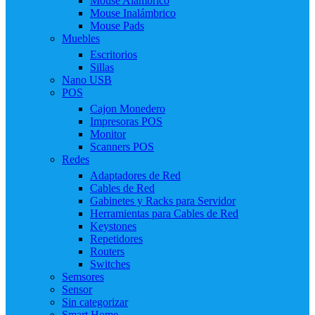
Mouse Alámbrico
Mouse Inalámbrico
Mouse Pads
Muebles
Escritorios
Sillas
Nano USB
POS
Cajon Monedero
Impresoras POS
Monitor
Scanners POS
Redes
Adaptadores de Red
Cables de Red
Gabinetes y Racks para Servidor
Herramientas para Cables de Red
Keystones
Repetidores
Routers
Switches
Semsores
Sensor
Sin categorizar
Smart Home