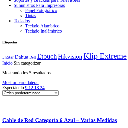
Soportes y Brackets para Televisores
Suministros Para Impresoras
Papel Fotográfico
Tintas
Teclados
Teclado Alámbrico
Teclado Inalámbrico
Etiquetas
Klip Extreme
Etouch
Hikvision
Dahua
3nStar
Dell
Inicio
Sin categorizar
Mostrando los 5 resultados
Mostrar barra lateral
Espectáculo
9
12
18
24
Añadir a la lista de deseos
Cable de Red Categoría 6 Azul – Varias Medidas