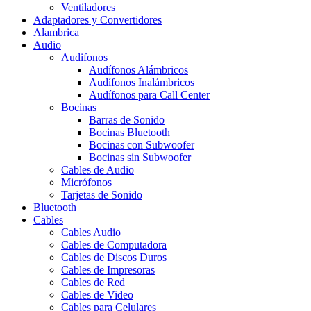
Ventiladores
Adaptadores y Convertidores
Alambrica
Audio
Audifonos
Audífonos Alámbricos
Audífonos Inalámbricos
Audífonos para Call Center
Bocinas
Barras de Sonido
Bocinas Bluetooth
Bocinas con Subwoofer
Bocinas sin Subwoofer
Cables de Audio
Micrófonos
Tarjetas de Sonido
Bluetooth
Cables
Cables Audio
Cables de Computadora
Cables de Discos Duros
Cables de Impresoras
Cables de Red
Cables de Video
Cables para Celulares