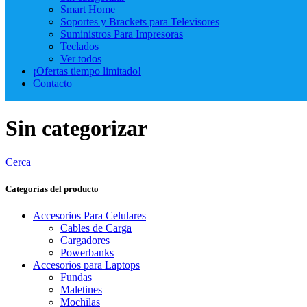
Smart Home
Soportes y Brackets para Televisores
Suministros Para Impresoras
Teclados
Ver todos
¡Ofertas tiempo limitado!
Contacto
Sin categorizar
Cerca
Categorías del producto
Accesorios Para Celulares
Cables de Carga
Cargadores
Powerbanks
Accesorios para Laptops
Fundas
Maletines
Mochilas