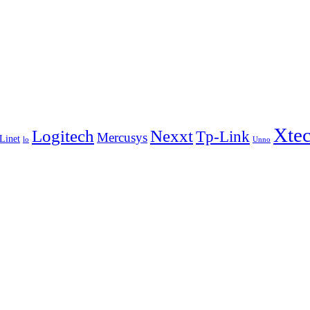
Xte
Logitech
Nexxt
Tp-Link
Mercusys
Linet
lo
Unno