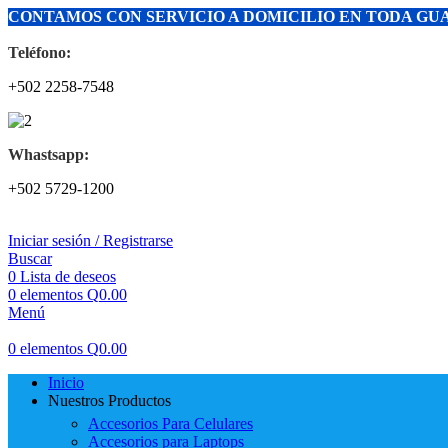
CONTAMOS CON SERVICIO A DOMICILIO EN TODA G
Teléfono:
+502 2258-7548
Whastsapp:
+502 5729-1200
Iniciar sesión / Registrarse
Buscar
0
Lista de deseos
0
elementos
Q
0.00
Menú
0
elementos
Q
0.00
Inicio
Nuestros Productos
Accesorios Para Celulares
Accesorios para Laptops