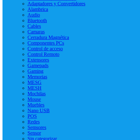
Adaptadores y Convertidores
Alambrica
Audio
Bluetooth
Cables
Camaras
Cerradura Magnética
Componentes PCs
Control de acceso
Control Remoto
Extensores
Gamepads
Gaming
Memorias
MESG
MESH
Mochilas
Mouse
Muebles
Nano USB
POS
Redes
Semsores
Sensor
Sin categorizar