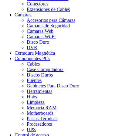
Conectores
Extensiones de Cables
Camaras
Accesorios para Cámaras
Camaras de Seguridad
Camaras Web
Camaras Wi-Fi
Disco Duro
DVR
Cerradura Magnética
Componentes PCs
Cables
Case Computadora
Discos Duros
Fuentes
Gabinetes Para Disco Duro
Herramientas
Hubs
Limpieza
Memoria RAM
Motherboards
Pastas Térmicas
Procesadores
UPS
Control de acceso