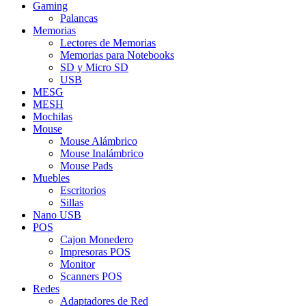
Gaming
Palancas
Memorias
Lectores de Memorias
Memorias para Notebooks
SD y Micro SD
USB
MESG
MESH
Mochilas
Mouse
Mouse Alámbrico
Mouse Inalámbrico
Mouse Pads
Muebles
Escritorios
Sillas
Nano USB
POS
Cajon Monedero
Impresoras POS
Monitor
Scanners POS
Redes
Adaptadores de Red