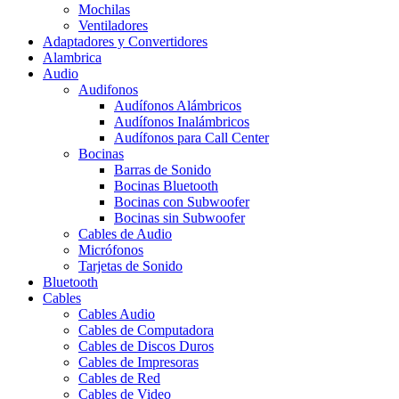
Mochilas
Ventiladores
Adaptadores y Convertidores
Alambrica
Audio
Audifonos
Audífonos Alámbricos
Audífonos Inalámbricos
Audífonos para Call Center
Bocinas
Barras de Sonido
Bocinas Bluetooth
Bocinas con Subwoofer
Bocinas sin Subwoofer
Cables de Audio
Micrófonos
Tarjetas de Sonido
Bluetooth
Cables
Cables Audio
Cables de Computadora
Cables de Discos Duros
Cables de Impresoras
Cables de Red
Cables de Video