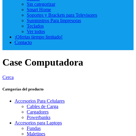
Sin categorizar
Smart Home
Soportes y Brackets para Televisores
Suministros Para Impresoras
Teclados
Ver todos
¡Ofertas tiempo limitado!
Contacto
Case Computadora
Cerca
Categorías del producto
Accesorios Para Celulares
Cables de Carga
Cargadores
Powerbanks
Accesorios para Laptops
Fundas
Maletines