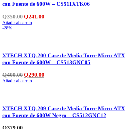
con Fuente de 600W – CS511XTK06
El
El
Q
350.00
Q
241.00
precio
precio
Añadir al carrito
original
actual
-28%
era:
es:
Q350.00.
Q241.00.
Añadir a la lista de deseos
XTECH XTQ-200 Case de Media Torre Micro ATX
con Fuente de 600W – CS513GNC05
El
El
Q
400.00
Q
290.00
precio
precio
Añadir al carrito
original
actual
era:
es:
Q400.00.
Q290.00.
Añadir a la lista de deseos
XTECH XTQ-209 Case de Media Torre Micro ATX
con Fuente de 600W Negro – CS512GNC12
Q
379.00