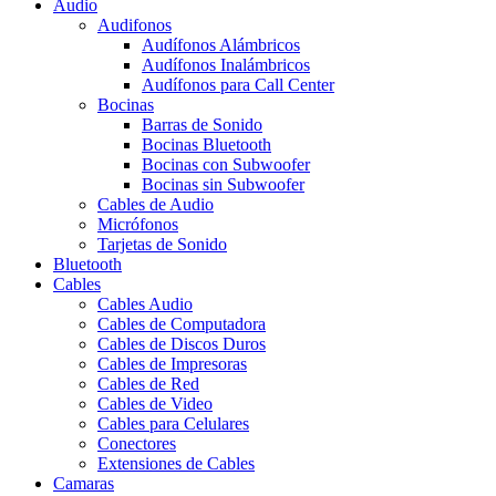
Audio
Audifonos
Audífonos Alámbricos
Audífonos Inalámbricos
Audífonos para Call Center
Bocinas
Barras de Sonido
Bocinas Bluetooth
Bocinas con Subwoofer
Bocinas sin Subwoofer
Cables de Audio
Micrófonos
Tarjetas de Sonido
Bluetooth
Cables
Cables Audio
Cables de Computadora
Cables de Discos Duros
Cables de Impresoras
Cables de Red
Cables de Video
Cables para Celulares
Conectores
Extensiones de Cables
Camaras