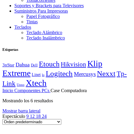
Tomacorrientes
Soportes y Brackets para Televisores
Suministros Para Impresoras
Papel Fotográfico
Tintas
Teclados
Teclado Alámbrico
Teclado Inalámbrico
Etiquetas
Klip
Etouch
Hikvision
Dahua
3nStar
Dell
Extreme
Logitech
Nexxt
Tp-
Mercusys
Linet
lo
Xtech
Link
Unno
Inicio
Componentes PCs
Case Computadora
Mostrando los 6 resultados
Mostrar barra lateral
Espectáculo
9
12
18
24