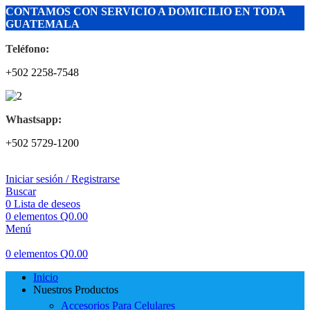
CONTAMOS CON SERVICIO A DOMICILIO EN TODA
GUATEMALA
Teléfono:
+502 2258-7548
Whastsapp:
+502 5729-1200
Iniciar sesión / Registrarse
Buscar
0
Lista de deseos
0
elementos
Q
0.00
Menú
0
elementos
Q
0.00
Inicio
Nuestros Productos
Accesorios Para Celulares