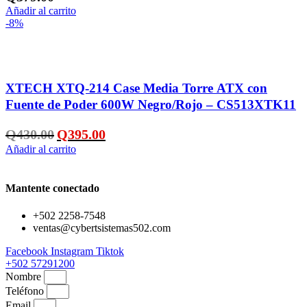
Añadir al carrito
-8%
Añadir a la lista de deseos
XTECH XTQ-214 Case Media Torre ATX con
Fuente de Poder 600W Negro/Rojo – CS513XTK11
El
El
Q
430.00
Q
395.00
precio
precio
Añadir al carrito
original
actual
era:
es:
Q430.00.
Q395.00.
Mantente conectado
+502 2258-7548
ventas@cybertsistemas502.com
Facebook
Instagram
Tiktok
+502 57291200
Nombre
Teléfono
Email