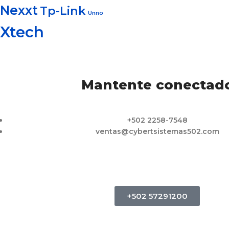
Nexxt
Tp-Link
Unno
Xtech
Mantente conectad
+502 2258-7548
ventas@cybertsistemas502.com
+502 57291200