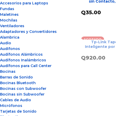
sin Contacto
Accesorios para Laptops
Cerradura Magn
Fundas
Q
35.00
Maletines
Mochilas
AÑADIR 
Ventiladores
Adaptadores y Convertidores
Alambrica
AGOTADO
Tp-Link Tapo DL1
Audio
Inteligente por
Audifonos
con Reconoci
Audífonos Alámbricos
Dactilar y P
Q
920.00
Audífonos Inalámbricos
ES00
Audífonos para Call Center
LE
Bocinas
Barras de Sonido
Bocinas Bluetooth
Bocinas con Subwoofer
Bocinas sin Subwoofer
Cables de Audio
Micrófonos
Tarjetas de Sonido