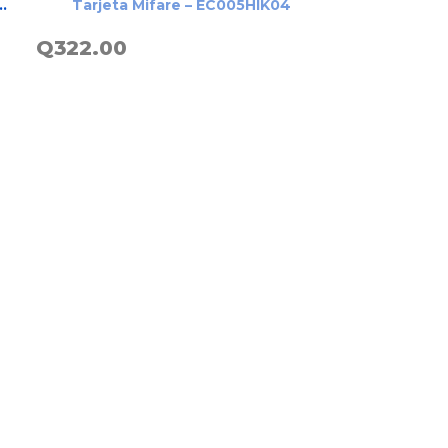
ca
Tarjeta Mifare – EC005HIK04
ra
Z
Q
322.00
LEER MÁS