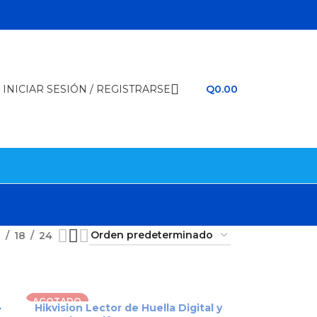
INICIAR SESIÓN / REGISTRARSE
Q
0.00
2
18
24
AGOTADO
-
Hikvision Lector de Huella Digital y