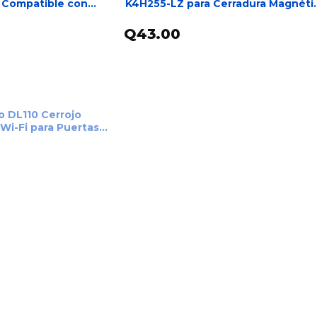
, Compatible con
K4H255-LZ para Cerradura Magnéti
ética – EC004HIK90
600Lbs – Kit de Montaje en L y Z pa
Control de Acceso – DS-K4H255-L
Q
43.00
AL CARRITO
AÑADIR AL CARRITO
10 Cerrojo
 Wi-Fi para Puertas
miento de Huella
antalla Táctil –
0TPL20
ER MÁS