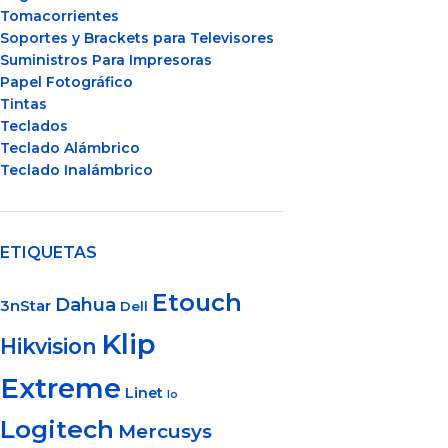
Tomacorrientes
Soportes y Brackets para Televisores
Suministros Para Impresoras
Papel Fotográfico
Tintas
Teclados
Teclado Alámbrico
Teclado Inalámbrico
ETIQUETAS
Etouch
Dahua
3nStar
Dell
Klip
Hikvision
Extreme
Linet
lo
Logitech
Mercusys