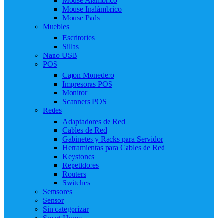
Mouse Alámbrico
Mouse Inalámbrico
Mouse Pads
Muebles
Escritorios
Sillas
Nano USB
POS
Cajon Monedero
Impresoras POS
Monitor
Scanners POS
Redes
Adaptadores de Red
Cables de Red
Gabinetes y Racks para Servidor
Herramientas para Cables de Red
Keystones
Repetidores
Routers
Switches
Semsores
Sensor
Sin categorizar
Smart Home