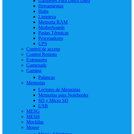
Gabinetes Para Disco Duro
Herramientas
Hubs
Limpieza
Memoria RAM
Motherboards
Pastas Térmicas
Procesadores
UPS
Control de acceso
Control Remoto
Extensores
Gamepads
Gaming
Palancas
Memorias
Lectores de Memorias
Memorias para Notebooks
SD y Micro SD
USB
MESG
MESH
Mochilas
Mouse