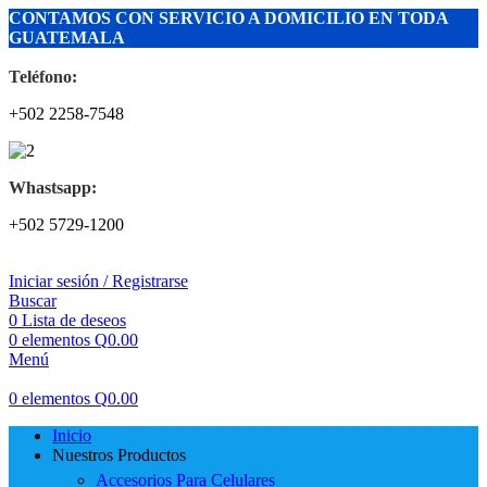
CONTAMOS CON SERVICIO A DOMICILIO EN TODA
GUATEMALA
Teléfono:
+502 2258-7548
Whastsapp:
+502 5729-1200
Iniciar sesión / Registrarse
Buscar
0
Lista de deseos
0
elementos
Q
0.00
Menú
0
elementos
Q
0.00
Inicio
Nuestros Productos
Accesorios Para Celulares