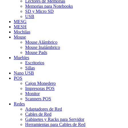
Lectores de Memorias
Memorias para Notebooks
SD y Micro SD
USB
MESG
MESH
Mochilas
Mouse
Mouse Alámbrico
Mouse Inalámbrico
Mouse Pads
Muebles
Escritorios
Sillas
Nano USB
POS
Cajon Monedero
Impresoras POS
Monitor
Scanners POS
Redes
Adaptadores de Red
Cables de Red
Gabinetes y Racks para Servidor
Herramientas para Cables de Red