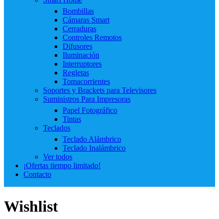
Bombillas
Cámaras Smart
Cerraduras
Controles Remotos
Difusores
Iluminación
Interruptores
Regletas
Tomacorrientes
Soportes y Brackets para Televisores
Suministros Para Impresoras
Papel Fotográfico
Tintas
Teclados
Teclado Alámbrico
Teclado Inalámbrico
Ver todos
¡Ofertas tiempo limitado!
Contacto
Wishlist