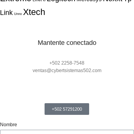
lo
Xtech
Link
Unno
Mantente conectado
+502 2258-7548
ventas@cybertsistemas502.com
+502 57291200
Nombre