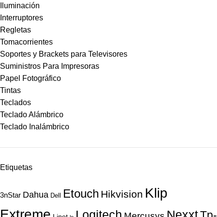
Iluminación
Interruptores
Regletas
Tomacorrientes
Soportes y Brackets para Televisores
Suministros Para Impresoras
Papel Fotográfico
Tintas
Teclados
Teclado Alámbrico
Teclado Inalámbrico
Etiquetas
Klip
Etouch
Hikvision
Dahua
3nStar
Dell
Extreme
Nexxt
Logitech
Tp-
Mercusys
Linet