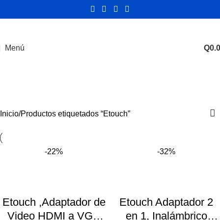
Menú
Q
0.
Etouch
Inicio
Productos etiquetados “Etouch”
-22%
-32%
Etouch ,Adaptador de
Etouch Adaptador 2
Video HDMI a VGA
en 1, Inalámbrico