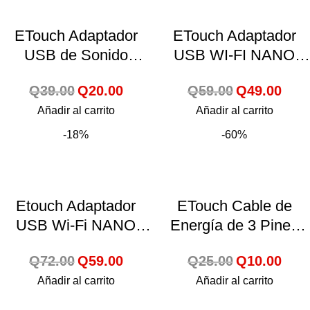
ETouch Adaptador
ETouch Adaptador
USB de Sonido
USB WI-FI NANO
Aluminio 7.1 Canales
150MBPS – 150350
Q
39.00
Q
20.00
Q
59.00
Q
49.00
– 150425
Añadir al carrito
Añadir al carrito
-18%
-60%
Etouch Adaptador
ETouch Cable de
USB Wi-Fi NANO
Energía de 3 Pines
300Mbps – 150325
1.8 Metros – 100800
Q
72.00
Q
59.00
Q
25.00
Q
10.00
Añadir al carrito
Añadir al carrito