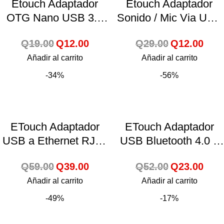
Etouch Adaptador
Etouch Adaptador
OTG Nano USB 3.1
Sonido / Mic Via USB
Alta Velocidad a USB
– 150385
Q
19.00
Q
12.00
Q
29.00
Q
12.00
3.0 Alta Velocidad
Añadir al carrito
(4.8GBPS)
Añadir al carrito
-34%
-56%
ETouch Adaptador
ETouch Adaptador
USB a Ethernet RJ45
USB Bluetooth 4.0 –
– 150370
150380
Q
59.00
Q
39.00
Q
52.00
Q
23.00
Añadir al carrito
Añadir al carrito
-49%
-17%