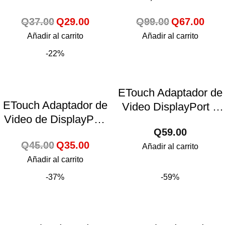
con salida de audio –
NANO 150Mbps +
Q
37.00
Q
29.00
Q
99.00
Q
67.00
150390
Bluetooth V.4.0 –
Añadir al carrito
Añadir al carrito
150365
-22%
ETouch Adaptador de
ETouch Adaptador de
Video DisplayPort a
Video de DisplayPort
VGA – 335750
Q
59.00
a HDMI – 335770
Q
45.00
Q
35.00
Añadir al carrito
Añadir al carrito
-37%
-59%