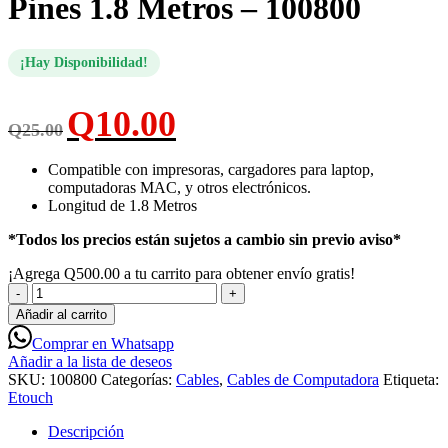
Pines 1.8 Metros – 100800
¡Hay Disponibilidad!
El
El
Q
10.00
Q
25.00
precio
precio
original
actual
era:
es:
Compatible con impresoras, cargadores para laptop,
Q25.00.
Q10.00.
computadoras MAC, y otros electrónicos.
Longitud de 1.8 Metros
*Todos los precios están sujetos a cambio sin previo aviso*
¡Agrega
Q
500.00
a tu carrito para obtener envío gratis!
ETouch
Cable
Añadir al carrito
de
Comprar en Whatsapp
Energía
Añadir a la lista de deseos
de
SKU:
100800
Categorías:
Cables
,
Cables de Computadora
Etiqueta:
3
Etouch
Pines
1.8
Descripción
Metros