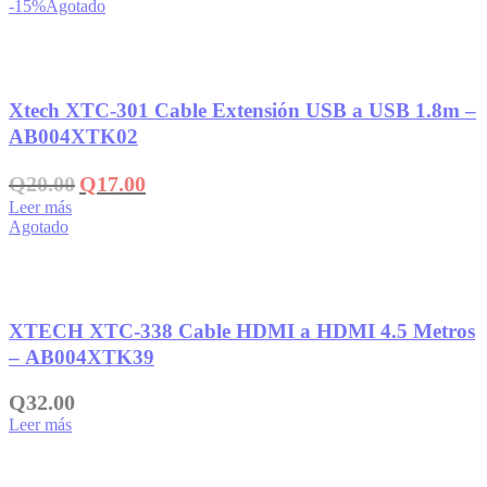
-15%
Agotado
era:
es:
Q69.00.
Q49.00.
Añadir a la lista de deseos
Xtech XTC-301 Cable Extensión USB a USB 1.8m –
AB004XTK02
El
El
Q
20.00
Q
17.00
precio
precio
Leer más
original
actual
Agotado
era:
es:
Q20.00.
Q17.00.
Añadir a la lista de deseos
XTECH XTC-338 Cable HDMI a HDMI 4.5 Metros
– AB004XTK39
Q
32.00
Leer más