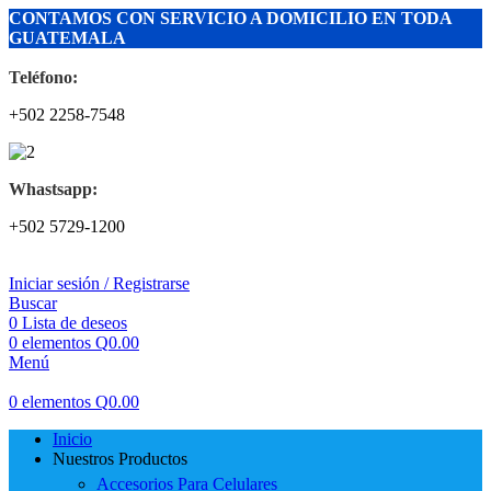
CONTAMOS CON SERVICIO A DOMICILIO EN TODA
GUATEMALA
Teléfono:
+502 2258-7548
Whastsapp:
+502 5729-1200
Iniciar sesión / Registrarse
Buscar
0
Lista de deseos
0
elementos
Q
0.00
Menú
0
elementos
Q
0.00
Inicio
Nuestros Productos
Accesorios Para Celulares