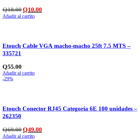
El
El
Q
18.00
Q
10.00
precio
precio
Añadir al carrito
original
actual
era:
es:
Q18.00.
Q10.00.
Añadir a la lista de deseos
Etouch Cable VGA macho-macho 25ft 7.5 MTS –
335721
Q
55.00
Añadir al carrito
-29%
Añadir a la lista de deseos
Etouch Conector RJ45 Categoría 6E 100 unidades –
262350
El
El
Q
69.00
Q
49.00
precio
precio
Añadir al carrito
original
actual