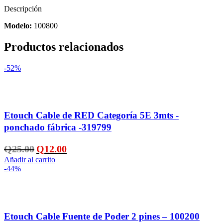
-
Descripción
100800
cantidad
Modelo
:
100800
Productos relacionados
-52%
Añadir a la lista de deseos
Etouch Cable de RED Categoría 5E 3mts -
ponchado fábrica -319799
El
El
Q
25.00
Q
12.00
precio
precio
Añadir al carrito
original
actual
-44%
era:
es:
Q25.00.
Q12.00.
Añadir a la lista de deseos
Etouch Cable Fuente de Poder 2 pines – 100200