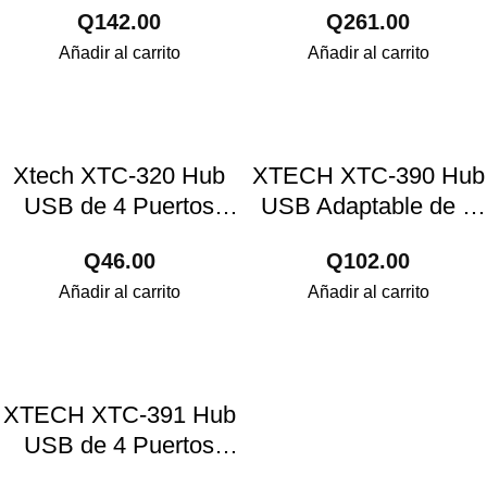
Q
142.00
Q
261.00
Salidas y 2 Puertos
NW005TPL21
Añadir al carrito
Añadir al carrito
USB – MM105NXT37
Xtech XTC-320 Hub
XTECH XTC-390 Hub
USB de 4 Puertos
USB Adaptable de 4
USB – AB004XTK21
Puertos 3.0 Negro –
Q
46.00
Q
102.00
AB005XTK09
Añadir al carrito
Añadir al carrito
XTECH XTC-391 Hub
USB de 4 Puertos
USB 3.0 –