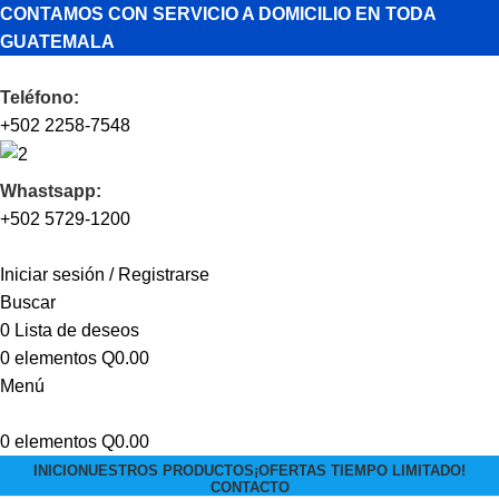
CONTAMOS CON SERVICIO A DOMICILIO EN TODA
GUATEMALA
Teléfono:
+502 2258-7548
Whastsapp:
+502 5729-1200
Iniciar sesión / Registrarse
Buscar
0
Lista de deseos
0
elementos
Q
0.00
Menú
0
elementos
Q
0.00
INICIO
NUESTROS PRODUCTOS
¡OFERTAS TIEMPO LIMITADO!
CONTACTO