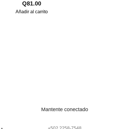
Q
81.00
AB005XTK13
Añadir al carrito
Mantente conectado
+502 2258-7548