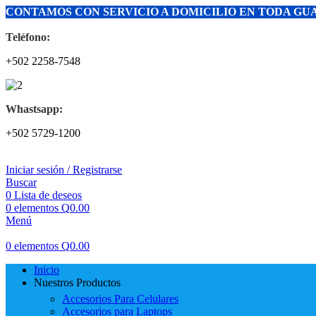
CONTAMOS CON SERVICIO A DOMICILIO EN TODA G
Teléfono:
+502 2258-7548
Whastsapp:
+502 5729-1200
Iniciar sesión / Registrarse
Buscar
0
Lista de deseos
0
elementos
Q
0.00
Menú
0
elementos
Q
0.00
Inicio
Nuestros Productos
Accesorios Para Celulares
Accesorios para Laptops