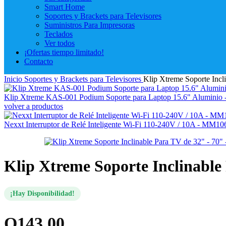
Smart Home
Soportes y Brackets para Televisores
Suministros Para Impresoras
Teclados
Ver todos
¡Ofertas tiempo limitado!
Contacto
Inicio
Soportes y Brackets para Televisores
Klip Xtreme Soporte Inc
Klip Xtreme KAS-001 Podium Soporte para Laptop 15.6" Alumin
volver a productos
Nexxt Interruptor de Relé Inteligente Wi-Fi 110-240V / 10A - M
Klip Xtreme Soporte Inclinabl
¡Hay Disponibilidad!
Q
143.00