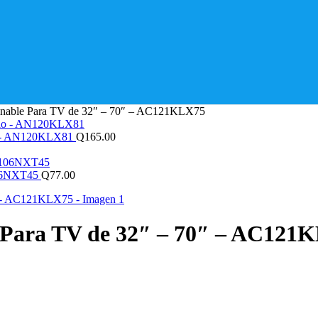
linable Para TV de 32″ – 70″ – AC121KLX75
io - AN120KLX81
Q
165.00
M106NXT45
Q
77.00
e Para TV de 32″ – 70″ – AC121