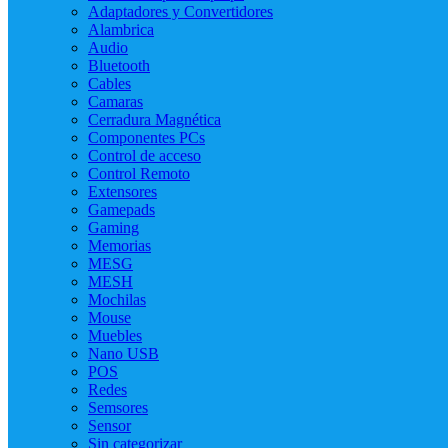
Adaptadores y Convertidores
Alambrica
Audio
Bluetooth
Cables
Camaras
Cerradura Magnética
Componentes PCs
Control de acceso
Control Remoto
Extensores
Gamepads
Gaming
Memorias
MESG
MESH
Mochilas
Mouse
Muebles
Nano USB
POS
Redes
Semsores
Sensor
Sin categorizar