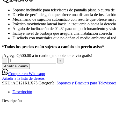
Soporte inclinable para televisores de pantalla plana o curva d
Diseño de perfil delgado que ofrece una distancia de instalació
Mecanismo de sujeción automático con resorte que ofrece mayor 
Práctico movimiento lateral hacia la izquierda o hacia la derec
Ángulo de inclinación de 0° -8° para un posicionamiento y vis
Incluye nivel de burbuja que asegura una instalación correcta
Diseñado con materiales que no dañan el medio ambiente al redu
*Todos los precios están sujetos a cambio sin previo aviso*
¡Agrega
Q
500.00
a tu carrito para obtener envío gratis!
Klip
Xtreme
Añadir al carrito
Soporte
Comprar en Whatsapp
Inclinable
Añadir a la lista de deseos
Para
SKU:
AC121KLX75
Categoría:
Soportes y Brackets para Televisore
TV
de
Descripción
32"
-
Descripción
70"
-
AC121KLX75
cantidad