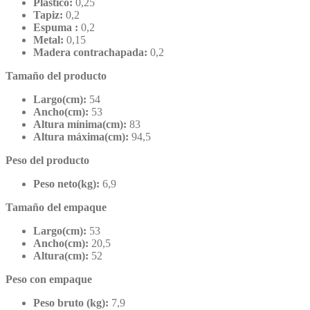
Plástico:
0,25
Tapiz:
0,2
Espuma :
0,2
Metal:
0,15
Madera contrachapada:
0,2
Tamaño del producto
Largo(cm):
54
Ancho(cm):
53
Altura mínima(cm):
83
Altura máxima(cm):
94,5
Peso del producto
Peso neto(kg):
6,9
Tamaño del empaque
Largo(cm):
53
Ancho(cm):
20,5
Altura(cm):
52
Peso con empaque
Peso bruto (kg):
7,9