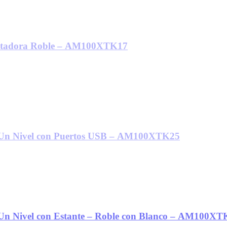
putadora Roble – AM100XTK17
 Un Nivel con Puertos USB – AM100XTK25
Un Nivel con Estante – Roble con Blanco – AM100XT