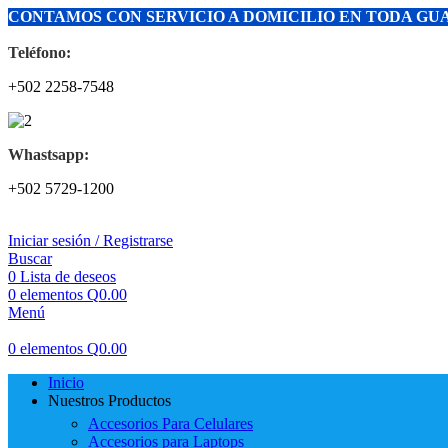
CONTAMOS CON SERVICIO A DOMICILIO EN TODA G
Teléfono:
+502 2258-7548
Whastsapp:
+502 5729-1200
Iniciar sesión / Registrarse
Buscar
0
Lista de deseos
0
elementos
Q
0.00
Menú
0
elementos
Q
0.00
Inicio
Nuestros Productos
Accesorios Para Celulares
Accesorios para Laptops