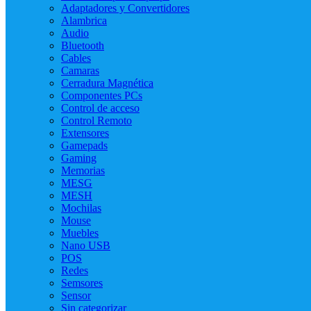
Adaptadores y Convertidores
Alambrica
Audio
Bluetooth
Cables
Camaras
Cerradura Magnética
Componentes PCs
Control de acceso
Control Remoto
Extensores
Gamepads
Gaming
Memorias
MESG
MESH
Mochilas
Mouse
Muebles
Nano USB
POS
Redes
Semsores
Sensor
Sin categorizar