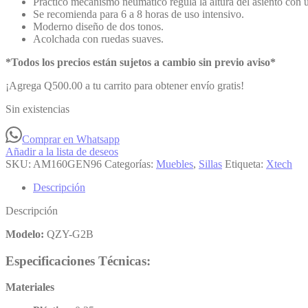
Práctico mecanismo neumático regula la altura del asiento con 
Se recomienda para 6 a 8 horas de uso intensivo.
Moderno diseño de dos tonos.
Acolchada con ruedas suaves.
*Todos los precios están sujetos a cambio sin previo aviso*
¡Agrega
Q
500.00
a tu carrito para obtener envío gratis!
Sin existencias
Comprar en Whatsapp
Añadir a la lista de deseos
SKU:
AM160GEN96
Categorías:
Muebles
,
Sillas
Etiqueta:
Xtech
Descripción
Descripción
Modelo:
QZY-G2B
Especificaciones Técnicas:
Materiales