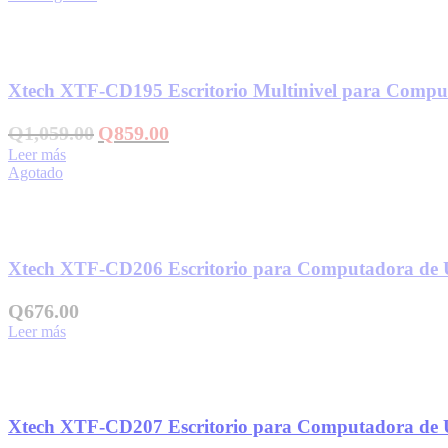
Añadir a la lista de deseos
Xtech XTF-CD195 Escritorio Multinivel para Com
El
El
Q
1,059.00
Q
859.00
precio
precio
Leer más
original
actual
Agotado
era:
es:
Q1,059.00.
Q859.00.
Añadir a la lista de deseos
Xtech XTF-CD206 Escritorio para Computadora de
Q
676.00
Leer más
Añadir a la lista de deseos
Xtech XTF-CD207 Escritorio para Computadora de 