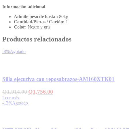
Información adicional
Admite peso de hasta :
80kg
Cantidad/Piezas / Cartón:
1
Color:
Negro y gris
Productos relacionados
-8%
Agotado
Añadir a la lista de deseos
Silla ejecutiva con reposabrazos-AM160XTK01
El
El
Q
1,914.00
Q
1,756.00
precio
precio
Leer más
original
actual
-13%
Agotado
era:
es:
Q1,914.00.
Q1,756.00.
Añadir a la lista de deseos