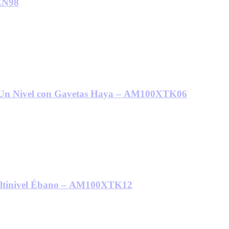
EN98
 Un Nivel con Gavetas Haya – AM100XTK06
ultinivel Ébano – AM100XTK12