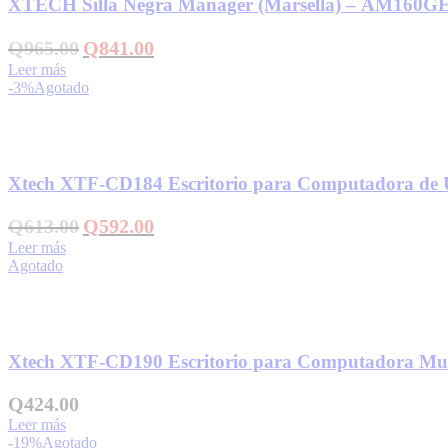
XTECH Silla Negra Manager (Marsella) – AM160G
El
El
Q
965.00
Q
841.00
precio
precio
Leer más
original
actual
-3%
Agotado
era:
es:
Q965.00.
Q841.00.
Añadir a la lista de deseos
Xtech XTF-CD184 Escritorio para Computadora de
El
El
Q
613.00
Q
592.00
precio
precio
Leer más
original
actual
Agotado
era:
es:
Q613.00.
Q592.00.
Añadir a la lista de deseos
Xtech XTF-CD190 Escritorio para Computadora M
Q
424.00
Leer más
-19%
Agotado