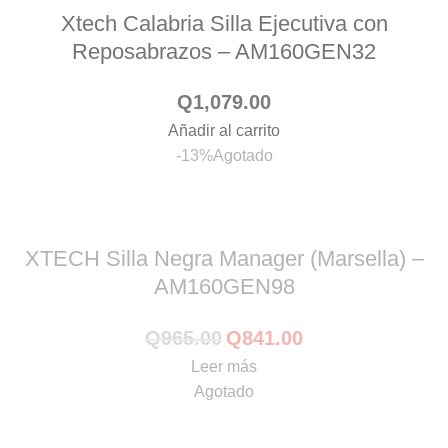
Xtech Calabria Silla Ejecutiva con
Reposabrazos – AM160GEN32
Q
1,079.00
Añadir al carrito
-13%
Agotado
XTECH Silla Negra Manager (Marsella) –
AM160GEN98
Q
965.00
Q
841.00
Leer más
Agotado