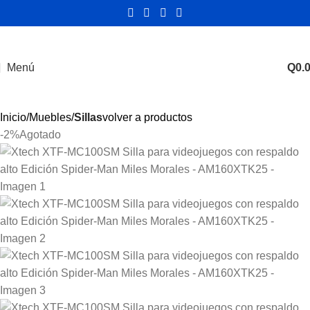
Menú
Q
0.
Inicio
Muebles
Sillas
volver a productos
-2%
Agotado