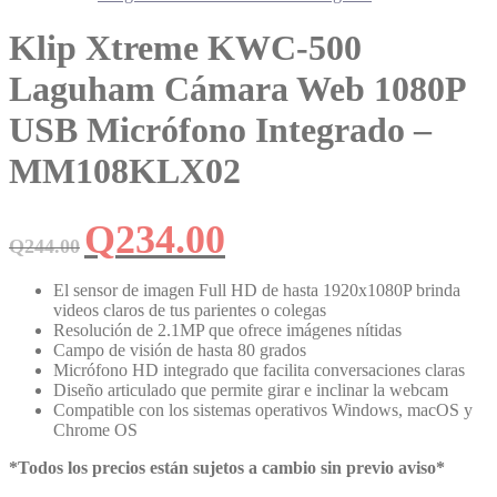
Klip Xtreme KWC-500
Laguham Cámara Web 1080P
USB Micrófono Integrado –
MM108KLX02
El
El
Q
234.00
Q
244.00
precio
precio
original
actual
era:
es:
El sensor de imagen Full HD de hasta 1920x1080P brinda
Q244.00.
Q234.00.
videos claros de tus parientes o colegas
Resolución de 2.1MP que ofrece imágenes nítidas
Campo de visión de hasta 80 grados
Micrófono HD integrado que facilita conversaciones claras
Diseño articulado que permite girar e inclinar la webcam
Compatible con los sistemas operativos Windows, macOS y
Chrome OS
*Todos los precios están sujetos a cambio sin previo aviso*