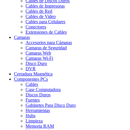
Cables de Discos Duros
Cables de Impresoras
Cables de Red
Cables de Video
Cables para Celulares
Conectores
Extensiones de Cables
Camaras
Accesorios para Cámaras
Camaras de Seguridad
Camaras Web
Camaras Wi-Fi
Disco Duro
DVR
Cerradura Magnética
Componentes PCs
Cables
Case Computadora
Discos Duros
Fuentes
Gabinetes Para Disco Duro
Herramientas
Hubs
Limpieza
Memoria RAM