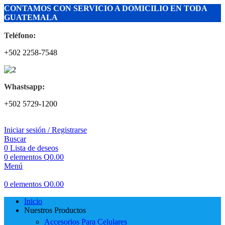
CONTAMOS CON SERVICIO A DOMICILIO EN TODA
GUATEMALA
Teléfono:
+502 2258-7548
Whastsapp:
+502 5729-1200
Iniciar sesión / Registrarse
Buscar
0
Lista de deseos
0
elementos
Q
0.00
Menú
0
elementos
Q
0.00
Inicio
Nuestros Productos
Accesorios Para Celulares