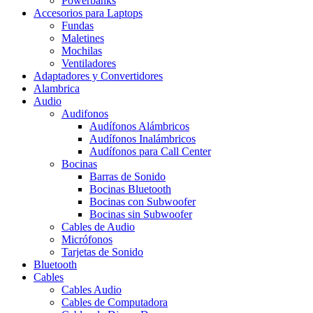
Powerbanks
Accesorios para Laptops
Fundas
Maletines
Mochilas
Ventiladores
Adaptadores y Convertidores
Alambrica
Audio
Audifonos
Audífonos Alámbricos
Audífonos Inalámbricos
Audífonos para Call Center
Bocinas
Barras de Sonido
Bocinas Bluetooth
Bocinas con Subwoofer
Bocinas sin Subwoofer
Cables de Audio
Micrófonos
Tarjetas de Sonido
Bluetooth
Cables
Cables Audio
Cables de Computadora