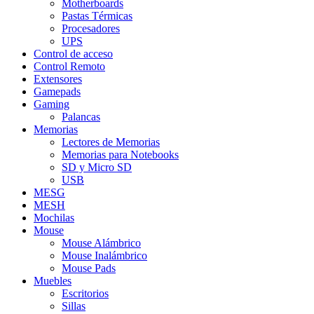
Motherboards
Pastas Térmicas
Procesadores
UPS
Control de acceso
Control Remoto
Extensores
Gamepads
Gaming
Palancas
Memorias
Lectores de Memorias
Memorias para Notebooks
SD y Micro SD
USB
MESG
MESH
Mochilas
Mouse
Mouse Alámbrico
Mouse Inalámbrico
Mouse Pads
Muebles
Escritorios
Sillas