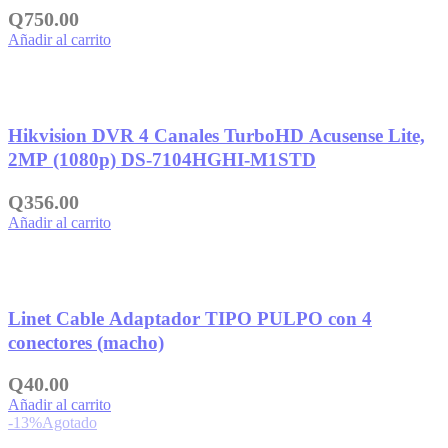
Q
750.00
Añadir al carrito
Añadir a la lista de deseos
Hikvision DVR 4 Canales TurboHD Acusense Lite,
2MP (1080p) DS-7104HGHI-M1STD
Q
356.00
Añadir al carrito
Añadir a la lista de deseos
Linet Cable Adaptador TIPO PULPO con 4
conectores (macho)
Q
40.00
Añadir al carrito
-13%
Agotado