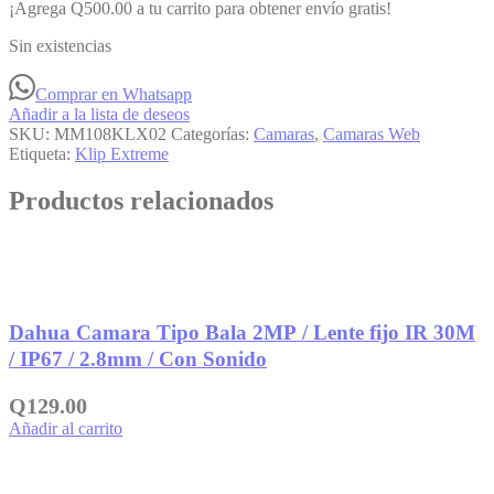
¡Agrega
Q
500.00
a tu carrito para obtener envío gratis!
Sin existencias
Comprar en Whatsapp
Añadir a la lista de deseos
SKU:
MM108KLX02
Categorías:
Camaras
,
Camaras Web
Etiqueta:
Klip Extreme
Productos relacionados
Añadir a la lista de deseos
Dahua Camara Tipo Bala 2MP / Lente fijo IR 30M
/ IP67 / 2.8mm / Con Sonido
Q
129.00
Añadir al carrito