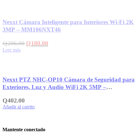
Añadir a la lista de deseos
Nexxt Cámara Inteligente para Interiores Wi-Fi 2K
3MP – MM106NXT46
El
El
Q
206.00
Q
180.00
precio
precio
Leer más
original
actual
era:
es:
Q206.00.
Q180.00.
Añadir a la lista de deseos
Nexxt PTZ NHC-OP10 Cámara de Seguridad para
Exteriores, Luz y Audio WiFi 2K 5MP –
MM107NXT23
Q
402.00
Añadir al carrito
Mantente conectado