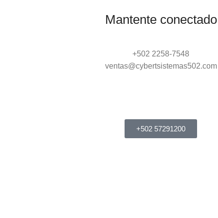
Mantente conectado
+502 2258-7548
ventas@cybertsistemas502.com
+502 57291200