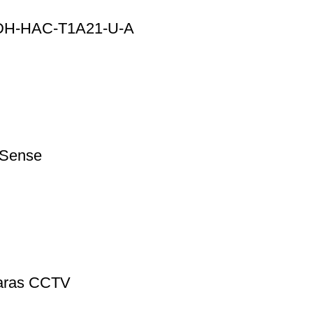
– DH-HAC-T1A21-U-A
zSense
maras CCTV