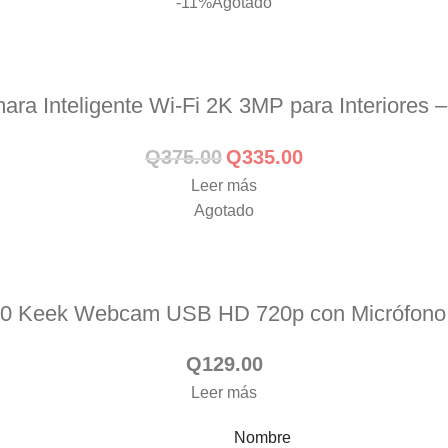
-11%
Agotado
mara Inteligente Wi-Fi 2K 3MP para Interiore
Q
375.00
Q
335.00
Leer más
Agotado
 Keek Webcam USB HD 720p con Micrófon
Q
129.00
Leer más
Nombre