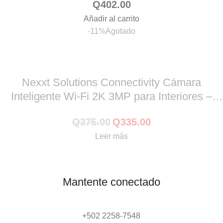
Q
402.00
Añadir al carrito
-11%
Agotado
Nexxt Solutions Connectivity Cámara
Inteligente Wi-Fi 2K 3MP para Interiores –
Blanco 2 (Pack) – MM106NXT47
Q
375.00
Q
335.00
Leer más
Mantente conectado
+502 2258-7548