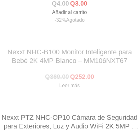
Q
4.00
Q
3.00
Añadir al carrito
-32%
Agotado
Nexxt NHC-B100 Monitor Inteligente para
Bebé 2K 4MP Blanco – MM106NXT67
Q
369.00
Q
252.00
Leer más
Nexxt PTZ NHC-OP10 Cámara de Seguridad
para Exteriores, Luz y Audio WiFi 2K 5MP –
MM107NXT23