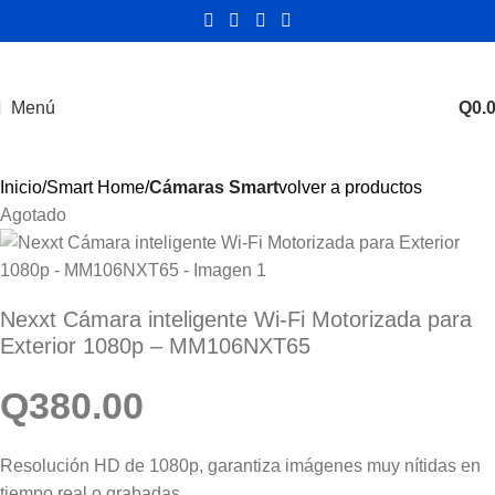
Menú
Q
0.
Inicio
Smart Home
Cámaras Smart
volver a productos
Agotado
Nexxt Cámara inteligente Wi-Fi Motorizada para
Exterior 1080p – MM106NXT65
Q
380.00
Resolución HD de 1080p, garantiza imágenes muy nítidas en
tiempo real o grabadas.