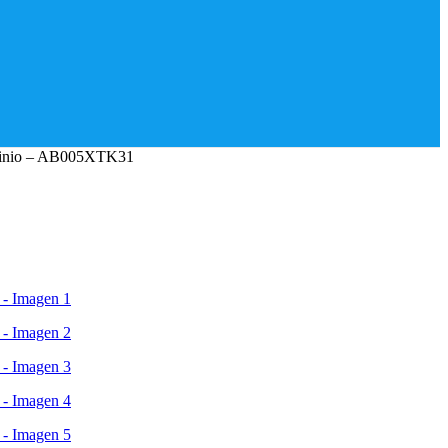
uminio – AB005XTK31