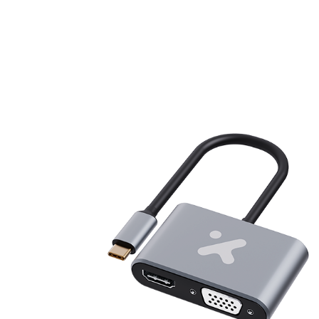
30Hz,
Full
HD
1080p,
Plug
and
Play,
Aluminio
-
AB005XTK31
cantidad