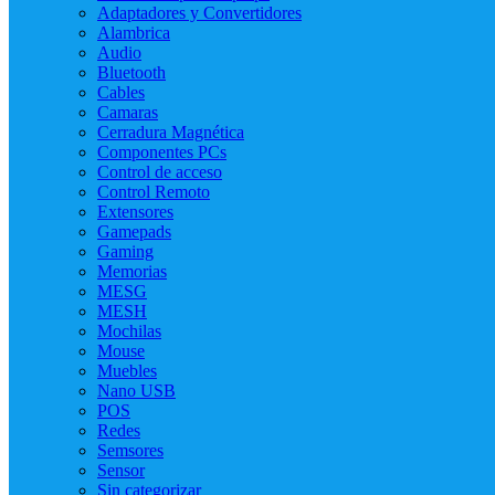
Adaptadores y Convertidores
Alambrica
Audio
Bluetooth
Cables
Camaras
Cerradura Magnética
Componentes PCs
Control de acceso
Control Remoto
Extensores
Gamepads
Gaming
Memorias
MESG
MESH
Mochilas
Mouse
Muebles
Nano USB
POS
Redes
Semsores
Sensor
Sin categorizar