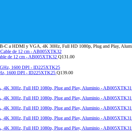
USB-C a HDMI y VGA, 4K 30Hz, Full HD 1080p, Plug and Play, Al
Cable de 12 cm - AB005XTK32
Q
131.00
 GHz, 1600 DPI - ID225XTK25
Q
139.00