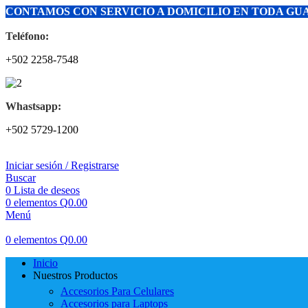
CONTAMOS CON SERVICIO A DOMICILIO EN TODA G
Teléfono:
+502 2258-7548
Whastsapp:
+502 5729-1200
Iniciar sesión / Registrarse
Buscar
0
Lista de deseos
0
elementos
Q
0.00
Menú
0
elementos
Q
0.00
Inicio
Nuestros Productos
Accesorios Para Celulares
Accesorios para Laptops