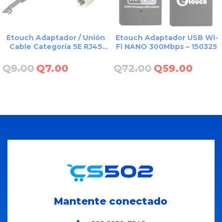
Etouch Adaptador / Unión
Etouch Adaptador USB Wi-
Cable Categoría 5E RJ45
Fi NANO 300Mbps – 150325
Hembra / Hembra – N120-01
Q
9.00
Q
7.00
Q
72.00
Q
59.00
AÑADIR AL CARRITO
AÑADIR AL CARRITO
Mantente conectado