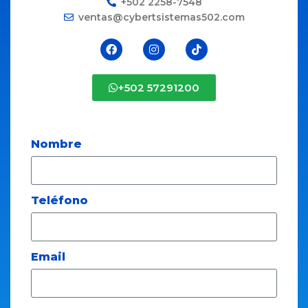
+502 2258-7548
ventas@cybertsistemas502.com
+502 57291200
Nombre
Teléfono
Email