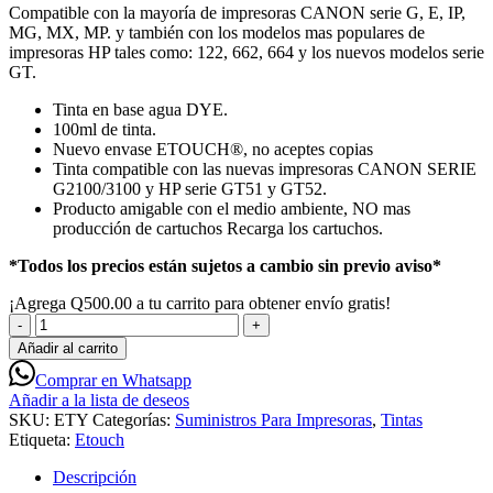
era:
es:
Compatible con la mayoría de impresoras CANON serie G, E, IP,
Q20.00.
Q13.00.
MG, MX, MP. y también con los modelos mas populares de
impresoras HP tales como: 122, 662, 664 y los nuevos modelos serie
GT.
Tinta en base agua DYE.
100ml de tinta.
Nuevo envase ETOUCH®, no aceptes copias
Tinta compatible con las nuevas impresoras CANON SERIE
G2100/3100 y HP serie GT51 y GT52.
Producto amigable con el medio ambiente, NO mas
producción de cartuchos Recarga los cartuchos.
*Todos los precios están sujetos a cambio sin previo aviso*
¡Agrega
Q
500.00
a tu carrito para obtener envío gratis!
Tintas
100
Añadir al carrito
ML
Comprar en Whatsapp
Universal
Añadir a la lista de deseos
Etouch
SKU:
ETY
Categorías:
Suministros Para Impresoras
,
Tintas
Canon
Etiqueta:
Etouch
/
HP
Descripción
Yellow