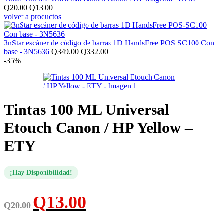
El
El
Q
20.00
Q
13.00
precio
precio
volver a productos
original
actual
era:
es:
Q20.00.
Q13.00.
3nStar escáner de código de barras 1D HandsFree POS-SC100 Con
El
El
base - 3N5636
Q
349.00
Q
332.00
precio
precio
-35%
original
actual
era:
es:
Q349.00.
Q332.00.
Tintas 100 ML Universal
Etouch Canon / HP Yellow –
ETY
¡Hay Disponibilidad!
El
El
Q
13.00
Q
20.00
precio
precio
original
actual