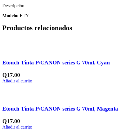
-
Descripción
ETY
cantidad
Modelo:
ETY
Productos relacionados
Añadir a la lista de deseos
Etouch Tinta P/CANON series G 70ml, Cyan
Q
17.00
Añadir al carrito
Añadir a la lista de deseos
Etouch Tinta P/CANON series G 70ml, Magenta
Q
17.00
Añadir al carrito