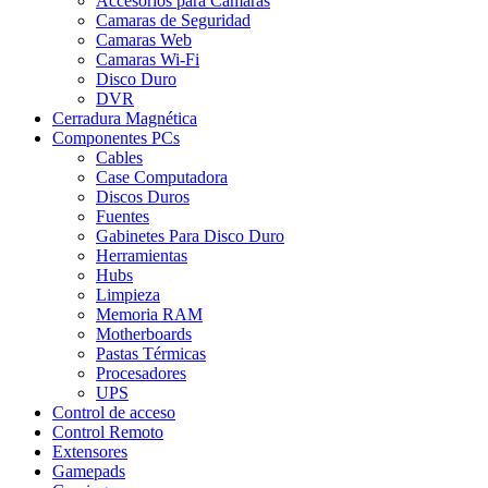
Accesorios para Cámaras
Camaras de Seguridad
Camaras Web
Camaras Wi-Fi
Disco Duro
DVR
Cerradura Magnética
Componentes PCs
Cables
Case Computadora
Discos Duros
Fuentes
Gabinetes Para Disco Duro
Herramientas
Hubs
Limpieza
Memoria RAM
Motherboards
Pastas Térmicas
Procesadores
UPS
Control de acceso
Control Remoto
Extensores
Gamepads