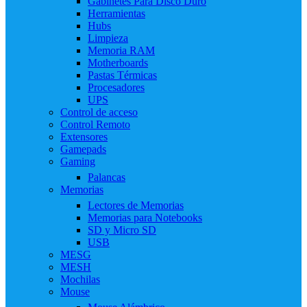
Gabinetes Para Disco Duro
Herramientas
Hubs
Limpieza
Memoria RAM
Motherboards
Pastas Térmicas
Procesadores
UPS
Control de acceso
Control Remoto
Extensores
Gamepads
Gaming
Palancas
Memorias
Lectores de Memorias
Memorias para Notebooks
SD y Micro SD
USB
MESG
MESH
Mochilas
Mouse