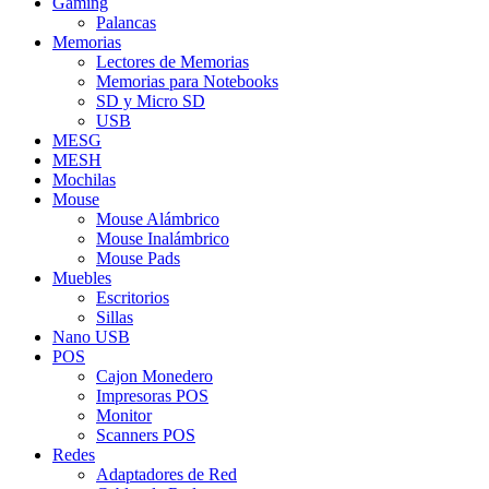
Gaming
Palancas
Memorias
Lectores de Memorias
Memorias para Notebooks
SD y Micro SD
USB
MESG
MESH
Mochilas
Mouse
Mouse Alámbrico
Mouse Inalámbrico
Mouse Pads
Muebles
Escritorios
Sillas
Nano USB
POS
Cajon Monedero
Impresoras POS
Monitor
Scanners POS
Redes
Adaptadores de Red