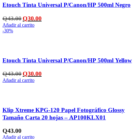
Etouch Tinta Universal P/Canon/HP 500ml Negro
El
El
Q
43.00
Q
30.00
precio
precio
Añadir al carrito
original
actual
-30%
era:
es:
Q43.00.
Q30.00.
Añadir a la lista de deseos
Etouch Tinta Universal P/Canon/HP 500ml Yellow
El
El
Q
43.00
Q
30.00
precio
precio
Añadir al carrito
original
actual
era:
es:
Q43.00.
Q30.00.
Añadir a la lista de deseos
Klip Xtreme KPG-120 Papel Fotográfico Glossy
Tamaño Carta 20 hojas – AP100KLX01
Q
43.00
Añadir al carrito