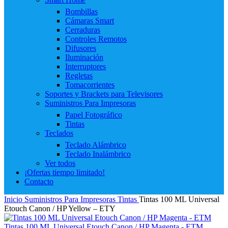
Bombillas
Cámaras Smart
Cerraduras
Controles Remotos
Difusores
Iluminación
Interruptores
Regletas
Tomacorrientes
Soportes y Brackets para Televisores
Suministros Para Impresoras
Papel Fotográfico
Tintas
Teclados
Teclado Alámbrico
Teclado Inalámbrico
Ver todos
¡Ofertas tiempo limitado!
Contacto
Inicio
Suministros Para Impresoras
Tintas
Tintas 100 ML Universal
Etouch Canon / HP Yellow – ETY
Tintas 100 ML Universal Etouch Canon / HP Magenta - ETM