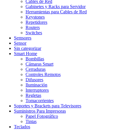
Cables de Red
Gabinetes y Racks para Servidor
Herramientas para Cables de Red
Keystones
Repetidores
Routers
Switches
Semsores
Sensor
Sin categorizar
Smart Home
Bombillas
Cámaras Smart
Cerraduras
Controles Remotos
Difusores
Iluminación
Interruptores
Regletas
Tomacorrientes
Soportes y Brackets para Televisores
Suministros Para Impresoras
Papel Fotográfico
Tintas
Teclados