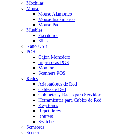
Mochilas
Mouse
Mouse Alámbrico
Mouse Inalámbrico
Mouse Pads
Muebles
Escritorios
Sillas
Nano USB
POS
Cajon Monedero
Impresoras POS
Monitor
Scanners POS
Redes
Adaptadores de Red
Cables de Red
Gabinetes y Racks para Servidor
Herramientas para Cables de Red
Keystones
Repetidores
Routers
Switches
Semsores
Sensor