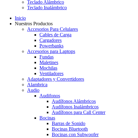
Teclado Alámbrico
Teclado Inalámbrico
Inicio
Nuestros Productos
Accesorios Para Celulares
Cables de Carga
Cargadores
Powerbanks
Accesorios para Laptops
Fundas
Maletines
Mochilas
Ventiladores
Adaptadores y Convertidores
Alambrica
Audio
Audifonos
Audífonos Alámbricos
Audífonos Inalámbricos
Audífonos para Call Center
Bocinas
Barras de Sonido
Bocinas Bluetooth
Bocinas con Subwoofer