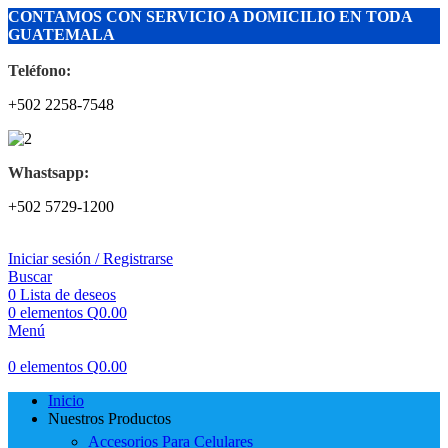
CONTAMOS CON SERVICIO A DOMICILIO EN TODA
GUATEMALA
Teléfono:
+502 2258-7548
Whastsapp:
+502 5729-1200
Iniciar sesión / Registrarse
Buscar
0
Lista de deseos
0
elementos
Q
0.00
Menú
0
elementos
Q
0.00
Inicio
Nuestros Productos
Accesorios Para Celulares