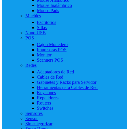
Mouse Alámbrico
Mouse Inalámbrico
Mouse Pads
Muebles
Escritorios
Sillas
Nano USB
POS
Cajon Monedero
Impresoras POS
Monitor
Scanners POS
Redes
Adaptadores de Red
Cables de Red
Gabinetes y Racks para Servidor
Herramientas para Cables de Red
Keystones
Repetidores
Routers
Switches
Semsores
Sensor
Sin categorizar
Smart Home