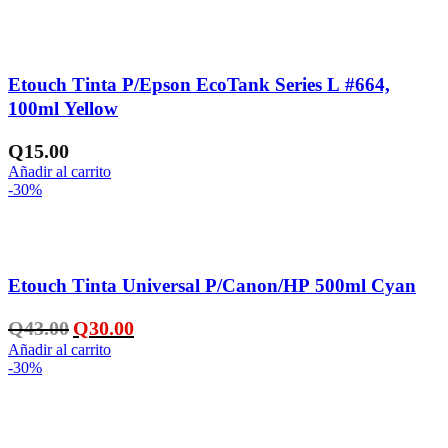
Añadir a la lista de deseos
Etouch Tinta P/Epson EcoTank Series L #664,
100ml Yellow
Q
15.00
Añadir al carrito
-30%
Añadir a la lista de deseos
Etouch Tinta Universal P/Canon/HP 500ml Cyan
El
El
Q
43.00
Q
30.00
precio
precio
Añadir al carrito
original
actual
-30%
era:
es:
Q43.00.
Q30.00.
Añadir a la lista de deseos