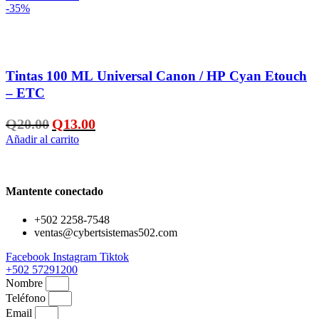
-35%
Añadir a la lista de deseos
Tintas 100 ML Universal Canon / HP Cyan Etouch
– ETC
El
El
Q
20.00
Q
13.00
precio
precio
Añadir al carrito
original
actual
era:
es:
Q20.00.
Q13.00.
Mantente conectado
+502 2258-7548
ventas@cybertsistemas502.com
Facebook
Instagram
Tiktok
+502 57291200
Nombre
Teléfono
Email