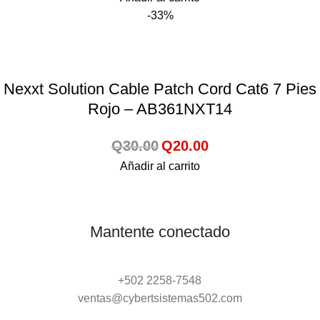
-33%
Nexxt Solution Cable Patch Cord Cat6 7 Pies
Rojo – AB361NXT14
Q
30.00
Q
20.00
Añadir al carrito
Mantente conectado
+502 2258-7548
ventas@cybertsistemas502.com