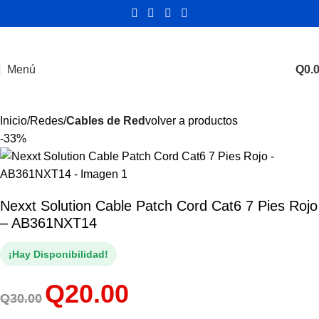
Menú
Q
0.
Inicio
Redes
Cables de Red
volver a productos
-33%
Nexxt Solution Cable Patch Cord Cat6 7 Pies Rojo
– AB361NXT14
¡Hay Disponibilidad!
Q
20.00
Q
30.00