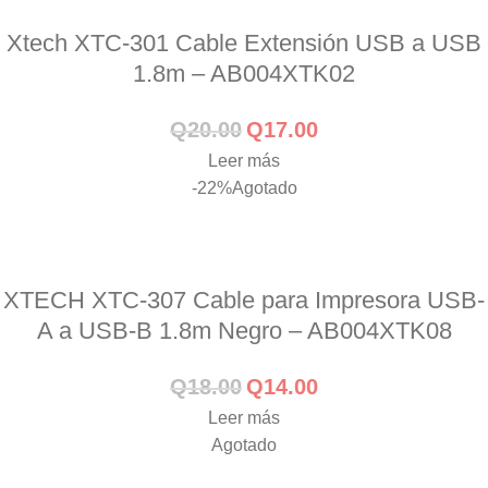
Xtech XTC-301 Cable Extensión USB a USB
1.8m – AB004XTK02
Q
20.00
Q
17.00
Leer más
-22%
Agotado
XTECH XTC-307 Cable para Impresora USB-
A a USB-B 1.8m Negro – AB004XTK08
Q
18.00
Q
14.00
Leer más
Agotado