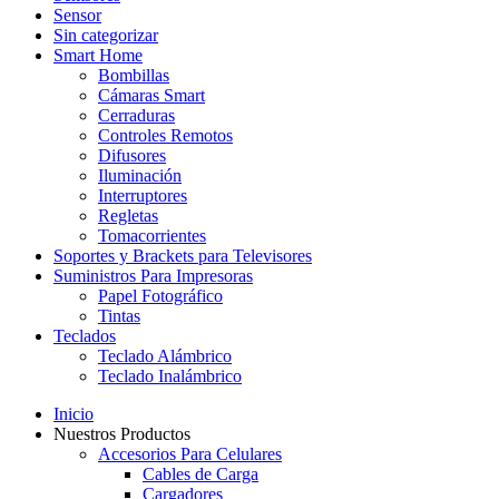
Sensor
Sin categorizar
Smart Home
Bombillas
Cámaras Smart
Cerraduras
Controles Remotos
Difusores
Iluminación
Interruptores
Regletas
Tomacorrientes
Soportes y Brackets para Televisores
Suministros Para Impresoras
Papel Fotográfico
Tintas
Teclados
Teclado Alámbrico
Teclado Inalámbrico
Inicio
Nuestros Productos
Accesorios Para Celulares
Cables de Carga
Cargadores