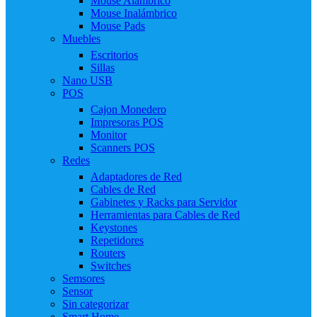
Mouse Alámbrico
Mouse Inalámbrico
Mouse Pads
Muebles
Escritorios
Sillas
Nano USB
POS
Cajon Monedero
Impresoras POS
Monitor
Scanners POS
Redes
Adaptadores de Red
Cables de Red
Gabinetes y Racks para Servidor
Herramientas para Cables de Red
Keystones
Repetidores
Routers
Switches
Semsores
Sensor
Sin categorizar
Smart Home