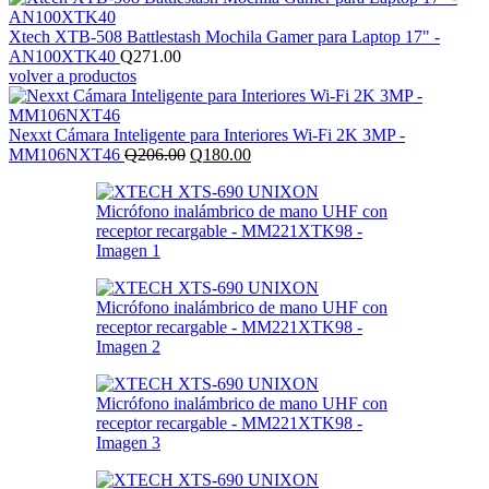
Xtech XTB-508 Battlestash Mochila Gamer para Laptop 17" -
AN100XTK40
Q
271.00
volver a productos
Nexxt Cámara Inteligente para Interiores Wi-Fi 2K 3MP -
El
El
MM106NXT46
Q
206.00
Q
180.00
precio
precio
original
actual
era:
es:
Q206.00.
Q180.00.