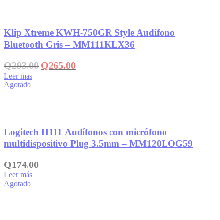
Añadir a la lista de deseos
Klip Xtreme KWH-750GR Style Audífono
Bluetooth Gris – MM111KLX36
El
El
Q
293.00
Q
265.00
precio
precio
Leer más
original
actual
Agotado
era:
es:
Q293.00.
Q265.00.
Añadir a la lista de deseos
Logitech H111 Audífonos con micrófono
multidispositivo Plug 3.5mm – MM120LOG59
Q
174.00
Leer más
Agotado
Añadir a la lista de deseos