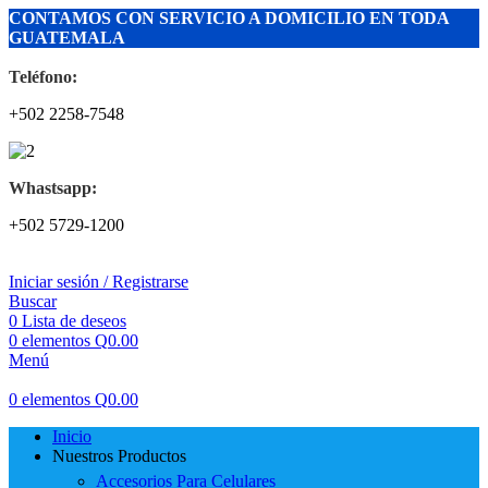
CONTAMOS CON SERVICIO A DOMICILIO EN TODA
GUATEMALA
Teléfono:
+502 2258-7548
Whastsapp:
+502 5729-1200
Iniciar sesión / Registrarse
Buscar
0
Lista de deseos
0
elementos
Q
0.00
Menú
0
elementos
Q
0.00
Inicio
Nuestros Productos
Accesorios Para Celulares