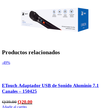
Productos relacionados
-49%
Añadir a la lista de deseos
ETouch Adaptador USB de Sonido Aluminio 7.1
Canales – 150425
El
El
Q
39.00
Q
20.00
precio
precio
Añadir al carrito