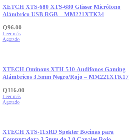
XETCH XTS-680 XTS-680 Glisser Micrófono
Alámbrico USB RGB – MM221XTK34
Q
96.00
Leer más
Agotado
Añadir a la lista de deseos
XTECH Ominous XTH-510 Audífonos Gaming
Alámbricos 3.5mm Negro/Rojo – MM221XTK17
Q
116.00
Leer más
Agotado
Añadir a la lista de deseos
XTECH XTS-115RD Spekter Bocinas para
Computadora 3.5mm de 2.0 Canales Rojo –