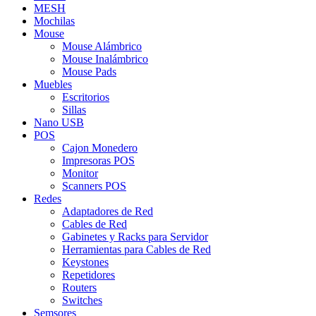
MESH
Mochilas
Mouse
Mouse Alámbrico
Mouse Inalámbrico
Mouse Pads
Muebles
Escritorios
Sillas
Nano USB
POS
Cajon Monedero
Impresoras POS
Monitor
Scanners POS
Redes
Adaptadores de Red
Cables de Red
Gabinetes y Racks para Servidor
Herramientas para Cables de Red
Keystones
Repetidores
Routers
Switches
Semsores