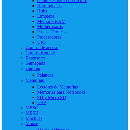
Gabinetes Para Disco Duro
Herramientas
Hubs
Limpieza
Memoria RAM
Motherboards
Pastas Térmicas
Procesadores
UPS
Control de acceso
Control Remoto
Extensores
Gamepads
Gaming
Palancas
Memorias
Lectores de Memorias
Memorias para Notebooks
SD y Micro SD
USB
MESG
MESH
Mochilas
Mouse