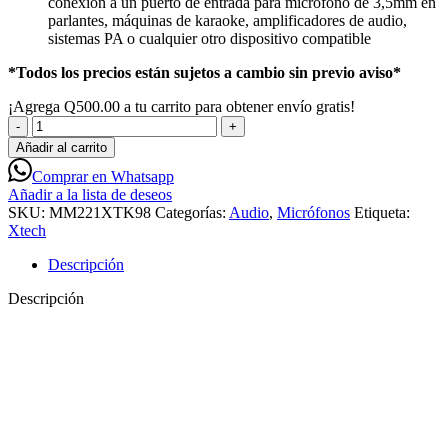
conexión a un puerto de entrada para micrófono de 3,5mm en
parlantes, máquinas de karaoke, amplificadores de audio,
sistemas PA o cualquier otro dispositivo compatible
*Todos los precios están sujetos a cambio sin previo aviso*
¡Agrega
Q
500.00
a tu carrito para obtener envío gratis!
XTECH
XTS-
Añadir al carrito
690
Comprar en Whatsapp
UNIXON
Añadir a la lista de deseos
Micrófono
SKU:
MM221XTK98
Categorías:
Audio
,
Micrófonos
Etiqueta:
inalámbrico
Xtech
de
mano
Descripción
UHF
con
Descripción
receptor
recargable
-
MM221XTK98
cantidad