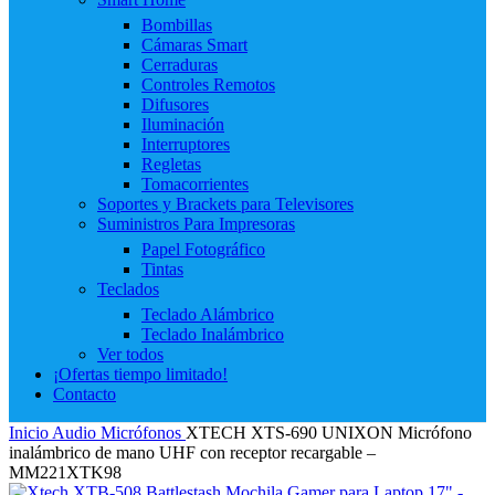
Bombillas
Cámaras Smart
Cerraduras
Controles Remotos
Difusores
Iluminación
Interruptores
Regletas
Tomacorrientes
Soportes y Brackets para Televisores
Suministros Para Impresoras
Papel Fotográfico
Tintas
Teclados
Teclado Alámbrico
Teclado Inalámbrico
Ver todos
¡Ofertas tiempo limitado!
Contacto
Inicio
Audio
Micrófonos
XTECH XTS-690 UNIXON Micrófono
inalámbrico de mano UHF con receptor recargable –
MM221XTK98