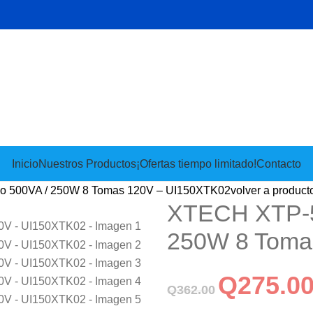
Inicio
Nuestros Productos
¡Ofertas tiempo limitado!
Contacto
vo 500VA / 250W 8 Tomas 120V – UI150XTK02
volver a product
XTECH XTP-51
250W 8 Toma
Q
275.0
Q
362.00