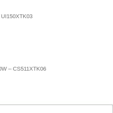
– UI150XTK03
600W – CS511XTK06