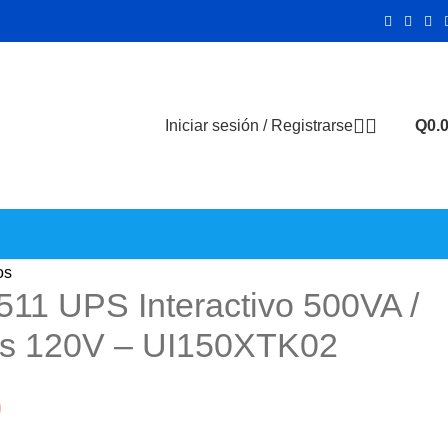
Iniciar sesión / Registrarse
Q
0.
os
1 UPS Interactivo 500VA /
s 120V – UI150XTK02
0