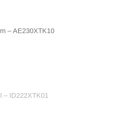
1.8m – AE230XTK10
ol – ID222XTK01