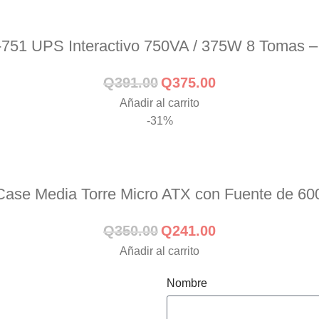
51 UPS Interactivo 750VA / 375W 8 Tomas 
Q
391.00
Q
375.00
Añadir al carrito
-31%
se Media Torre Micro ATX con Fuente de 
Q
350.00
Q
241.00
Añadir al carrito
Nombre