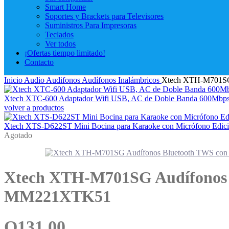
Smart Home
Soportes y Brackets para Televisores
Suministros Para Impresoras
Teclados
Ver todos
¡Ofertas tiempo limitado!
Contacto
Inicio
Audio
Audifonos
Audífonos Inalámbricos
Xtech XTH-M701SG 
Xtech XTC-600 Adaptador Wifi USB, AC de Doble Banda 600Mb
volver a productos
Xtech XTS-D622ST Mini Bocina para Karaoke con Micrófono Edi
Agotado
Xtech XTH-M701SG Audífonos 
MM221XTK51
Q
131.00