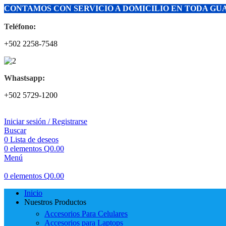
CONTAMOS CON SERVICIO A DOMICILIO EN TODA G
Teléfono:
+502 2258-7548
Whastsapp:
+502 5729-1200
Iniciar sesión / Registrarse
Buscar
0
Lista de deseos
0
elementos
Q
0.00
Menú
0
elementos
Q
0.00
Inicio
Nuestros Productos
Accesorios Para Celulares
Accesorios para Laptops