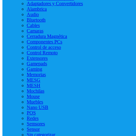
Adaptadores y Convertidores
Alambrica
Audio
Bluetooth
Cables
Camaras
Cerradura Magnética
Componentes PCs
Control de acceso
Control Remoto
Extensores
Gamepads
Gaming
Memorias
MESG
MESH
Mochilas
Mouse
Muebles
Nano USB
POS
Redes
Semsores
Sensor
Sin categorizar