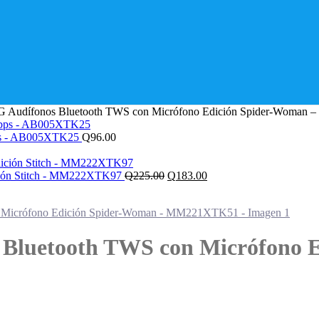
Audífonos Bluetooth TWS con Micrófono Edición Spider-Woma
ps - AB005XTK25
Q
96.00
El
El
ción Stitch - MM222XTK97
Q
225.00
Q
183.00
precio
precio
original
actual
era:
es:
Q225.00.
Q183.00.
Bluetooth TWS con Micrófono E