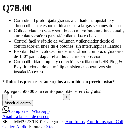
Q
78.00
Comodidad prolongada gracias a la diadema ajustable y
almohadillas de espuma, ideales para largas sesiones de uso.
Calidad clara en voz y sonido con micrófono unidireccional y
auriculares estéreo para videollamadas y chats.
Control fácil y rápido de volumen y silenciador desde el
controlador en línea de 4 botones, sin interrumpir la llamada.
Flexibilidad en colocación del micrófono con brazo giratorio
de 150° para adaptar el audio a la mejor posición.
Compatibilidad amplia y conexión sencilla con USB Plug &
Play, funcionando en múltiples sistemas operativos sin
instalación extra.
*Todos los precios están sujetos a cambio sin previo aviso*
¡Agrega
Q
500.00
a tu carrito para obtener envío gratis!
Xtech
XTH-
Añadir al carrito
241
Comprar en Whatsapp
Audífonos
Añadir a la lista de deseos
Alámbricos
SKU:
MM222XTK01
Categorías:
Audifonos
,
Audífonos para Call
USB-
Center
,
Audio
Etiqueta:
Xtech
A