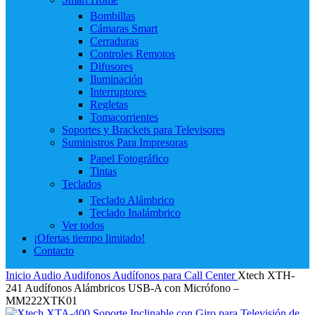
Bombillas
Cámaras Smart
Cerraduras
Controles Remotos
Difusores
Iluminación
Interruptores
Regletas
Tomacorrientes
Soportes y Brackets para Televisores
Suministros Para Impresoras
Papel Fotográfico
Tintas
Teclados
Teclado Alámbrico
Teclado Inalámbrico
Ver todos
¡Ofertas tiempo limitado!
Contacto
Inicio
Audio
Audifonos
Audífonos para Call Center
Xtech XTH-
241 Audífonos Alámbricos USB-A con Micrófono –
MM222XTK01