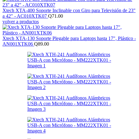
Xtech XTA-400 Soporte Inclinable con Giro para Televisión de 23"
a 42" - AC010XTK07
Q
71.00
volver a productos
Xtech XTA-130 Soporte Plegable para Laptops hasta 17", Plástico -
AN001XTK06
Q
89.00