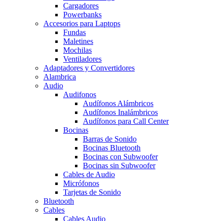
Cargadores
Powerbanks
Accesorios para Laptops
Fundas
Maletines
Mochilas
Ventiladores
Adaptadores y Convertidores
Alambrica
Audio
Audifonos
Audífonos Alámbricos
Audífonos Inalámbricos
Audífonos para Call Center
Bocinas
Barras de Sonido
Bocinas Bluetooth
Bocinas con Subwoofer
Bocinas sin Subwoofer
Cables de Audio
Micrófonos
Tarjetas de Sonido
Bluetooth
Cables
Cables Audio