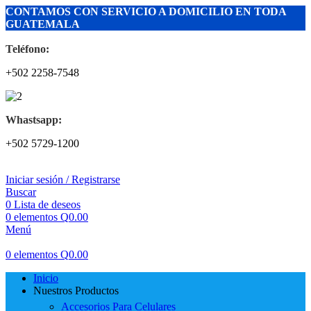
CONTAMOS CON SERVICIO A DOMICILIO EN TODA
GUATEMALA
Teléfono:
+502 2258-7548
Whastsapp:
+502 5729-1200
Iniciar sesión / Registrarse
Buscar
0
Lista de deseos
0
elementos
Q
0.00
Menú
0
elementos
Q
0.00
Inicio
Nuestros Productos
Accesorios Para Celulares