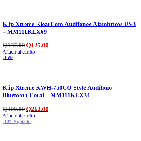
Añadir a la lista de deseos
Klip Xtreme KlearCom Audífonos Alámbricos USB
– MM111KLX69
El
El
Q
137.00
Q
125.00
precio
precio
Añadir al carrito
original
actual
-15%
era:
es:
Q137.00.
Q125.00.
Añadir a la lista de deseos
Klip Xtreme KWH-750CO Style Audífono
Bluetooth Coral – MM111KLX34
El
El
Q
309.00
Q
262.00
precio
precio
Añadir al carrito
original
actual
-10%
Agotado
era:
es:
Q309.00.
Q262.00.