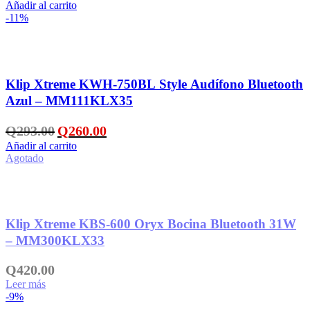
Añadir al carrito
original
actual
-11%
era:
es:
Q29.00.
Q12.00.
Añadir a la lista de deseos
Klip Xtreme KWH-750BL Style Audífono Bluetooth
Azul – MM111KLX35
El
El
Q
293.00
Q
260.00
precio
precio
Añadir al carrito
original
actual
Agotado
era:
es:
Q293.00.
Q260.00.
Añadir a la lista de deseos
Klip Xtreme KBS-600 Oryx Bocina Bluetooth 31W
– MM300KLX33
Q
420.00
Leer más
-9%