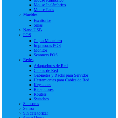
Mouse Alámbrico
Mouse Inalámbrico
Mouse Pads
Muebles
Escritorios
Sillas
Nano USB
POS
Cajon Monedero
Impresoras POS
Monitor
Scanners POS
Redes
Adaptadores de Red
Cables de Red
Gabinetes y Racks para Servidor
Herramientas para Cables de Red
Keystones
Repetidores
Routers
Switches
Semsores
Sensor
Sin categorizar
Smart Home