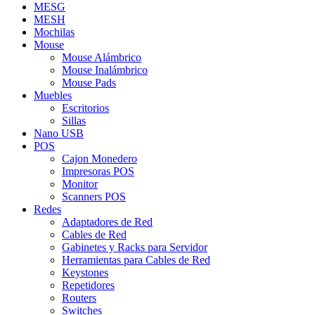
MESG
MESH
Mochilas
Mouse
Mouse Alámbrico
Mouse Inalámbrico
Mouse Pads
Muebles
Escritorios
Sillas
Nano USB
POS
Cajon Monedero
Impresoras POS
Monitor
Scanners POS
Redes
Adaptadores de Red
Cables de Red
Gabinetes y Racks para Servidor
Herramientas para Cables de Red
Keystones
Repetidores
Routers
Switches