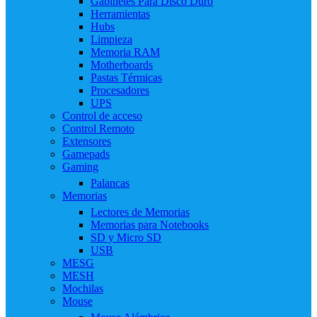
Gabinetes Para Disco Duro
Herramientas
Hubs
Limpieza
Memoria RAM
Motherboards
Pastas Térmicas
Procesadores
UPS
Control de acceso
Control Remoto
Extensores
Gamepads
Gaming
Palancas
Memorias
Lectores de Memorias
Memorias para Notebooks
SD y Micro SD
USB
MESG
MESH
Mochilas
Mouse