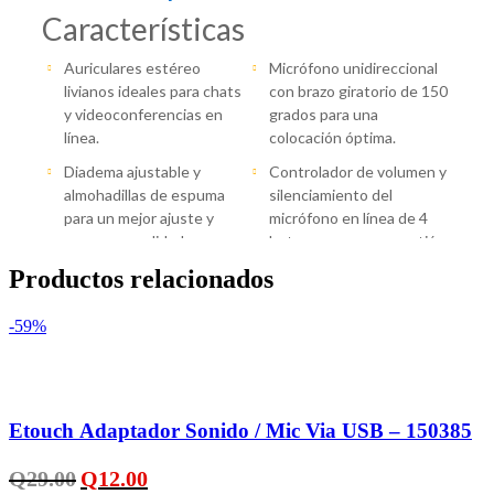
Productos relacionados
-59%
Añadir a la lista de deseos
Etouch Adaptador Sonido / Mic Via USB – 150385
El
El
Q
29.00
Q
12.00
precio
precio