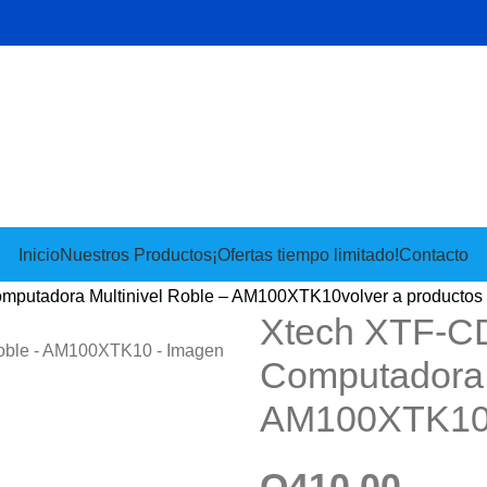
Inicio
Nuestros Productos
¡Ofertas tiempo limitado!
Contacto
omputadora Multinivel Roble – AM100XTK10
volver a productos
Xtech XTF-CD
Computadora 
AM100XTK1
Q
410.00