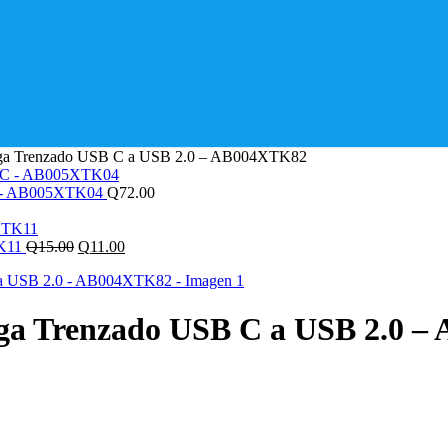
ga Trenzado USB C a USB 2.0 – AB004XTK82
 C - AB005XTK04
Q
72.00
El
El
TK11
Q
15.00
Q
11.00
precio
precio
original
actual
era:
es:
Q15.00.
Q11.00.
a Trenzado USB C a USB 2.0 