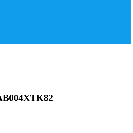
– AB004XTK82