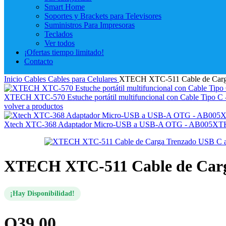
Smart Home
Soportes y Brackets para Televisores
Suministros Para Impresoras
Teclados
Ver todos
¡Ofertas tiempo limitado!
Contacto
Inicio
Cables
Cables para Celulares
XTECH XTC-511 Cable de Car
XTECH XTC-570 Estuche portátil multifuncional con Cable Tipo
volver a productos
Xtech XTC-368 Adaptador Micro-USB a USB-A OTG - AB005X
XTECH XTC-511 Cable de Carg
¡Hay Disponibilidad!
Q
39.00