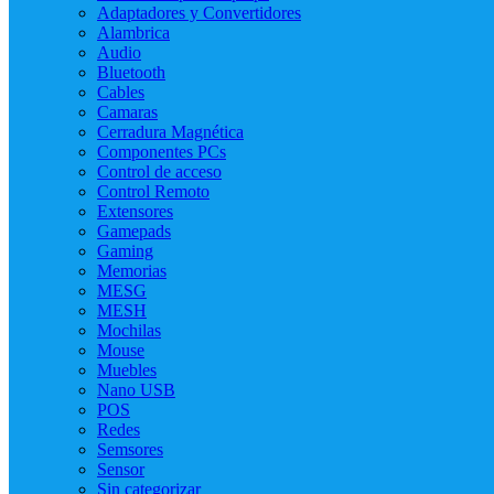
Adaptadores y Convertidores
Alambrica
Audio
Bluetooth
Cables
Camaras
Cerradura Magnética
Componentes PCs
Control de acceso
Control Remoto
Extensores
Gamepads
Gaming
Memorias
MESG
MESH
Mochilas
Mouse
Muebles
Nano USB
POS
Redes
Semsores
Sensor
Sin categorizar