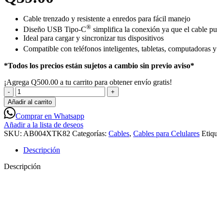
Cable trenzado y resistente a enredos para fácil manejo
®
Diseño USB Tipo-C
simplifica la conexión ya que el cable p
Ideal para cargar y sincronizar tus dispositivos
Compatible con teléfonos inteligentes, tabletas, computadoras 
*Todos los precios están sujetos a cambio sin previo aviso*
¡Agrega
Q
500.00
a tu carrito para obtener envío gratis!
XTECH
XTC-
Añadir al carrito
511
Comprar en Whatsapp
Cable
Añadir a la lista de deseos
de
SKU:
AB004XTK82
Categorías:
Cables
,
Cables para Celulares
Etiqu
Carga
Trenzado
Descripción
USB
C
Descripción
a
USB
2.0
-
AB004XTK82
cantidad