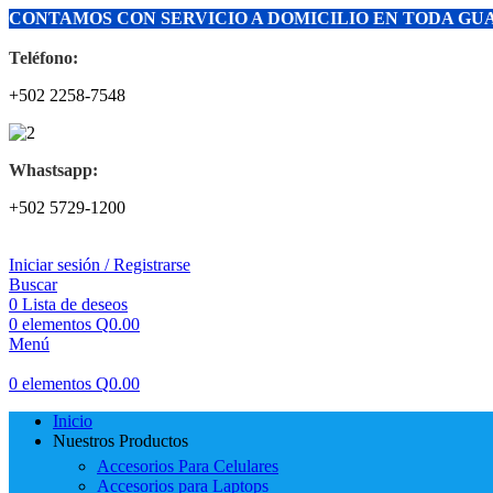
CONTAMOS CON SERVICIO A DOMICILIO EN TODA G
Teléfono:
+502 2258-7548
Whastsapp:
+502 5729-1200
Iniciar sesión / Registrarse
Buscar
0
Lista de deseos
0
elementos
Q
0.00
Menú
0
elementos
Q
0.00
Inicio
Nuestros Productos
Accesorios Para Celulares
Accesorios para Laptops