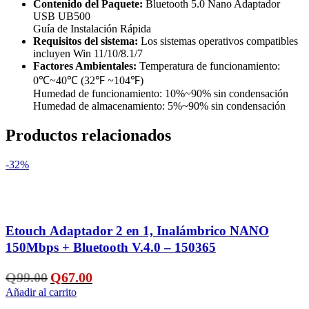
Contenido del Paquete:
Bluetooth 5.0 Nano Adaptador
USB UB500
Guía de Instalación Rápida
Requisitos del sistema:
Los sistemas operativos compatibles
incluyen Win 11/10/8.1/7
Factores Ambientales:
Temperatura de funcionamiento:
0℃~40℃ (32℉ ~104℉)
Humedad de funcionamiento: 10%~90% sin condensación
Humedad de almacenamiento: 5%~90% sin condensación
Productos relacionados
-32%
Añadir a la lista de deseos
Etouch Adaptador 2 en 1, Inalámbrico NANO
150Mbps + Bluetooth V.4.0 – 150365
El
El
Q
99.00
Q
67.00
precio
precio
Añadir al carrito
original
actual