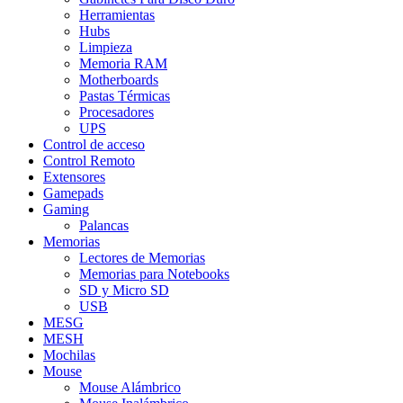
Herramientas
Hubs
Limpieza
Memoria RAM
Motherboards
Pastas Térmicas
Procesadores
UPS
Control de acceso
Control Remoto
Extensores
Gamepads
Gaming
Palancas
Memorias
Lectores de Memorias
Memorias para Notebooks
SD y Micro SD
USB
MESG
MESH
Mochilas
Mouse
Mouse Alámbrico