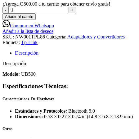
¡Agrega
Q
500.00
a tu carrito para obtener envío gratis!
Tp-
Link
Añadir al carrito
UB500
Comprar en Whatsapp
Nano
Añadir a la lista de deseos
Adaptador
SKU:
NW001TPL86
Categoría:
Adaptadores y Convertidores
Bluetooth
Etiqueta:
Tp-Link
5.0
para
Descripción
Computadora
-
Descripción
NW001TPL86
cantidad
Modelo:
UB500
Especificaciones Técnicas:
Características De Hardware
Estándares y Protocolos:
Bluetooth 5.0
Dimensiones:
0.58 × 0.27 × 0.74 in (14.8 × 6.8 × 18.9 mm)
Otros