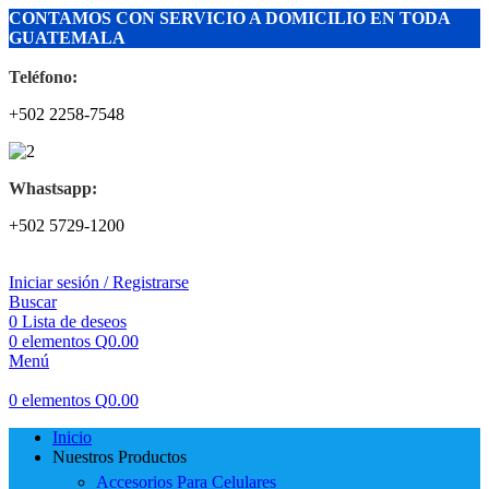
CONTAMOS CON SERVICIO A DOMICILIO EN TODA
GUATEMALA
Teléfono:
+502 2258-7548
Whastsapp:
+502 5729-1200
Iniciar sesión / Registrarse
Buscar
0
Lista de deseos
0
elementos
Q
0.00
Menú
0
elementos
Q
0.00
Inicio
Nuestros Productos
Accesorios Para Celulares