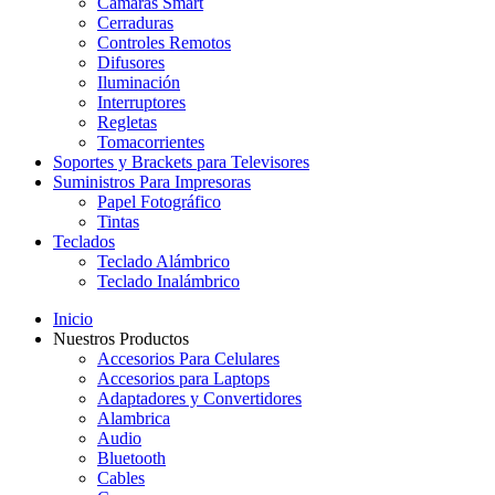
Cámaras Smart
Cerraduras
Controles Remotos
Difusores
Iluminación
Interruptores
Regletas
Tomacorrientes
Soportes y Brackets para Televisores
Suministros Para Impresoras
Papel Fotográfico
Tintas
Teclados
Teclado Alámbrico
Teclado Inalámbrico
Inicio
Nuestros Productos
Accesorios Para Celulares
Accesorios para Laptops
Adaptadores y Convertidores
Alambrica
Audio
Bluetooth
Cables