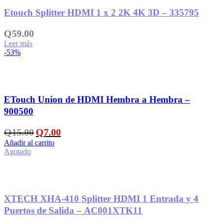
Etouch Splitter HDMI 1 x 2 2K 4K 3D – 335795
Q
59.00
Leer más
-53%
Añadir a la lista de deseos
ETouch Union de HDMI Hembra a Hembra –
900500
El
El
Q
15.00
Q
7.00
precio
precio
Añadir al carrito
original
actual
Agotado
era:
es:
Q15.00.
Q7.00.
Añadir a la lista de deseos
XTECH XHA-410 Splitter HDMI 1 Entrada y 4
Puertos de Salida – AC001XTK11