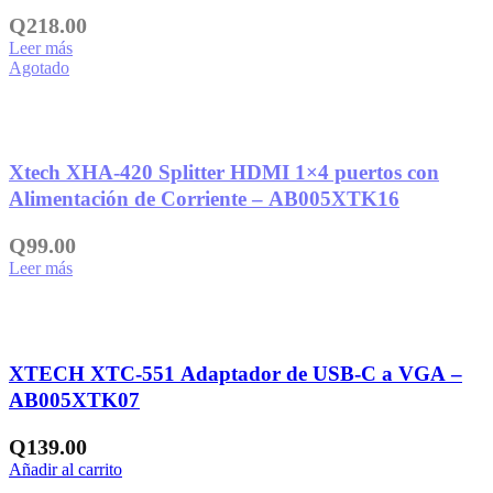
Q
218.00
Leer más
Agotado
Añadir a la lista de deseos
Xtech XHA-420 Splitter HDMI 1×4 puertos con
Alimentación de Corriente – AB005XTK16
Q
99.00
Leer más
Añadir a la lista de deseos
XTECH XTC-551 Adaptador de USB-C a VGA –
AB005XTK07
Q
139.00
Añadir al carrito