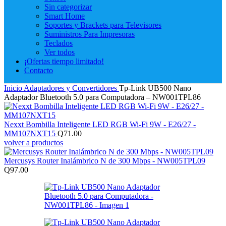
Sin categorizar
Smart Home
Soportes y Brackets para Televisores
Suministros Para Impresoras
Teclados
Ver todos
¡Ofertas tiempo limitado!
Contacto
Inicio
Adaptadores y Convertidores
Tp-Link UB500 Nano
Adaptador Bluetooth 5.0 para Computadora – NW001TPL86
Nexxt Bombilla Inteligente LED RGB Wi-Fi 9W - E26/27 -
MM107NXT15
Q
71.00
volver a productos
Mercusys Router Inalámbrico N de 300 Mbps - NW005TPL09
Q
97.00