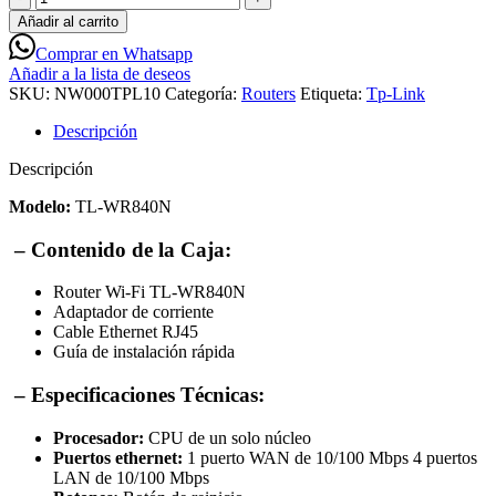
Link
Añadir al carrito
TL-
Comprar en Whatsapp
WR840N
Añadir a la lista de deseos
Router
SKU:
NW000TPL10
Categoría:
Routers
Etiqueta:
Tp-Link
inalámbrico
N
Descripción
300Mbps
-
Descripción
NW000TPL10
cantidad
Modelo:
TL-WR840N
– Contenido de la Caja:
Router Wi-Fi TL-WR840N
Adaptador de corriente
Cable Ethernet RJ45
Guía de instalación rápida
– Especificaciones Técnicas:
Procesador:
CPU de un solo núcleo
Puertos ethernet:
1 puerto WAN de 10/100 Mbps 4 puertos
LAN de 10/100 Mbps