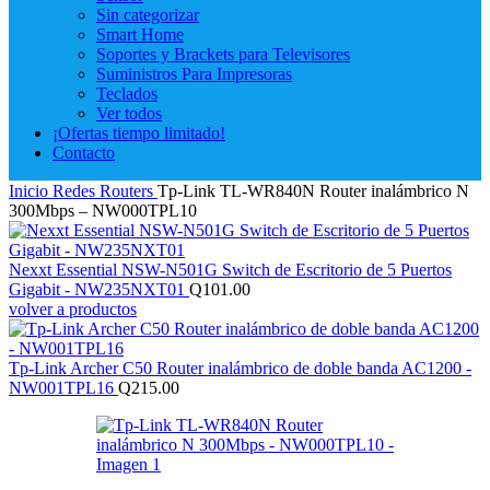
Sin categorizar
Smart Home
Soportes y Brackets para Televisores
Suministros Para Impresoras
Teclados
Ver todos
¡Ofertas tiempo limitado!
Contacto
Inicio
Redes
Routers
Tp-Link TL-WR840N Router inalámbrico N
300Mbps – NW000TPL10
Nexxt Essential NSW-N501G Switch de Escritorio de 5 Puertos
Gigabit - NW235NXT01
Q
101.00
volver a productos
Tp-Link Archer C50 Router inalámbrico de doble banda AC1200 -
NW001TPL16
Q
215.00