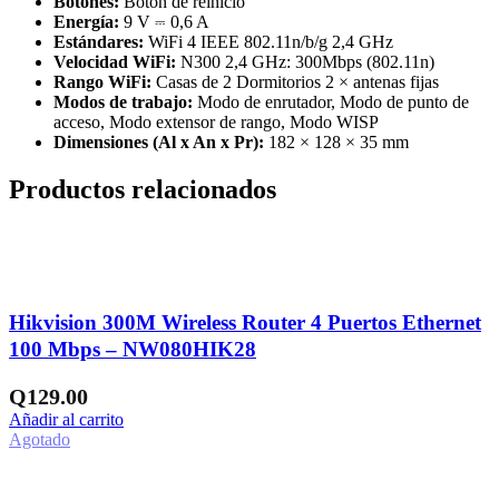
Botones:
Botón de reinicio
Energía:
9 V ⎓ 0,6 A
Estándares:
WiFi 4 IEEE 802.11n/b/g 2,4 GHz
Velocidad WiFi:
N300 2,4 GHz: 300Mbps (802.11n)
Rango WiFi:
Casas de 2 Dormitorios 2 × antenas fijas
Modos de trabajo:
Modo de enrutador, Modo de punto de
acceso, Modo extensor de rango, Modo WISP
Dimensiones (Al x An x Pr):
182 × 128 × 35 mm
Productos relacionados
Añadir a la lista de deseos
Hikvision 300M Wireless Router 4 Puertos Ethernet
100 Mbps – NW080HIK28
Q
129.00
Añadir al carrito
Agotado