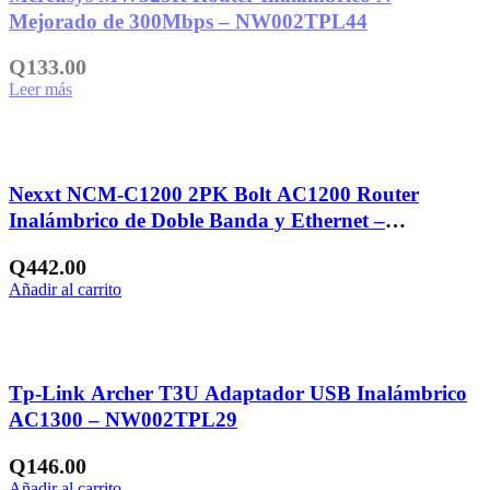
Mejorado de 300Mbps – NW002TPL44
Q
133.00
Leer más
Añadir a la lista de deseos
Nexxt NCM-C1200 2PK Bolt AC1200 Router
Inalámbrico de Doble Banda y Ethernet –
NW231NXT37
Q
442.00
Añadir al carrito
Añadir a la lista de deseos
Tp-Link Archer T3U Adaptador USB Inalámbrico
AC1300 – NW002TPL29
Q
146.00
Añadir al carrito