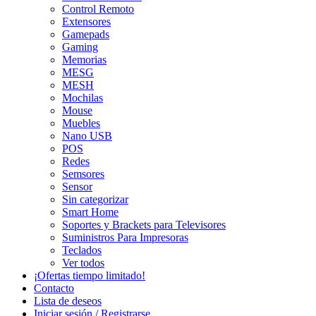
Control Remoto
Extensores
Gamepads
Gaming
Memorias
MESG
MESH
Mochilas
Mouse
Muebles
Nano USB
POS
Redes
Semsores
Sensor
Sin categorizar
Smart Home
Soportes y Brackets para Televisores
Suministros Para Impresoras
Teclados
Ver todos
¡Ofertas tiempo limitado!
Contacto
Lista de deseos
Iniciar sesión / Registrarse