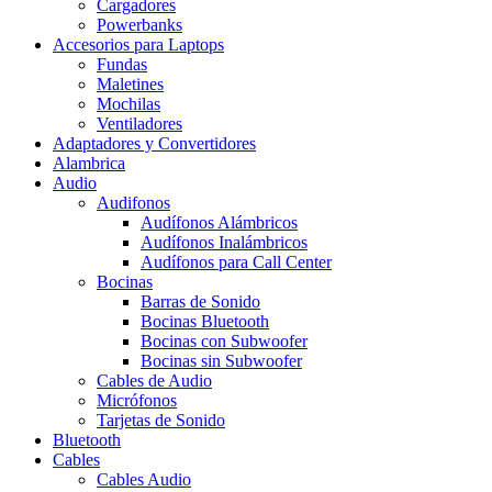
Cargadores
Powerbanks
Accesorios para Laptops
Fundas
Maletines
Mochilas
Ventiladores
Adaptadores y Convertidores
Alambrica
Audio
Audifonos
Audífonos Alámbricos
Audífonos Inalámbricos
Audífonos para Call Center
Bocinas
Barras de Sonido
Bocinas Bluetooth
Bocinas con Subwoofer
Bocinas sin Subwoofer
Cables de Audio
Micrófonos
Tarjetas de Sonido
Bluetooth
Cables
Cables Audio