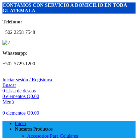
CONTAMOS CON SERVICIO A DOMICILIO EN TODA
GUATEMALA
Teléfono:
+502 2258-7548
Whastsapp:
+502 5729-1200
Iniciar sesión / Registrarse
Buscar
0
Lista de deseos
0
elementos
Q
0.00
Menú
0
elementos
Q
0.00
Inicio
Nuestros Productos
Accesorios Para Celulares