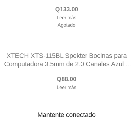
Rosa – MM221XTK48
Q
133.00
Leer más
Agotado
XTECH XTS-115BL Spekter Bocinas para
Computadora 3.5mm de 2.0 Canales Azul –
MM221XTK11
Q
88.00
Leer más
Mantente conectado