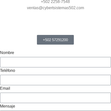
+502 2258-7548
ventas@cybertsistemas502.com
+502 57291200
Nombre
Teléfono
Email
Mensaje