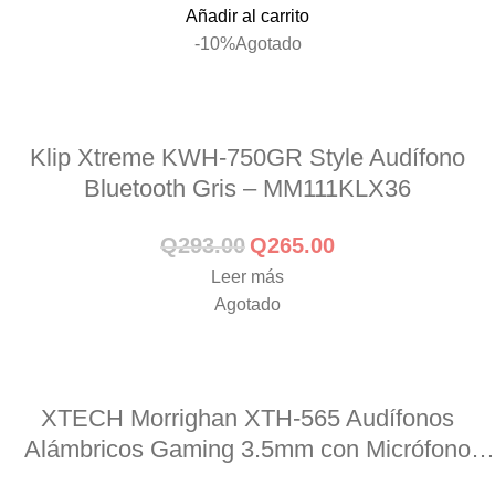
Añadir al carrito
-10%
Agotado
Klip Xtreme KWH-750GR Style Audífono
Bluetooth Gris – MM111KLX36
Q
293.00
Q
265.00
Leer más
Agotado
XTECH Morrighan XTH-565 Audífonos
Alámbricos Gaming 3.5mm con Micrófono
Negro – MM221XTK36