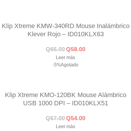
Klip Xtreme KMW-340RD Mouse Inalámbrico
Klever Rojo – ID010KLX63
Q
65.00
Q
58.00
Leer más
-5%
Agotado
Klip Xtreme KMO-120BK Mouse Alámbrico
USB 1000 DPI – ID010KLX51
Q
57.00
Q
54.00
Leer más