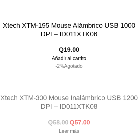
Xtech XTM-195 Mouse Alámbrico USB 1000
DPI – ID011XTK06
Q
19.00
Añadir al carrito
-2%
Agotado
Xtech XTM-300 Mouse Inalámbrico USB 1200
DPI – ID011XTK08
Q
58.00
Q
57.00
Leer más