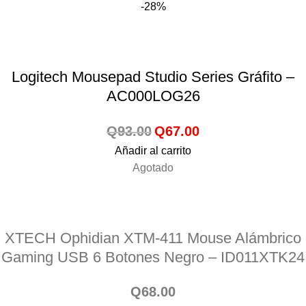
-28%
Logitech Mousepad Studio Series Gráfito –
AC000LOG26
Q
93.00
Q
67.00
Añadir al carrito
Agotado
XTECH Ophidian XTM-411 Mouse Alámbrico
Gaming USB 6 Botones Negro – ID011XTK24
Q
68.00