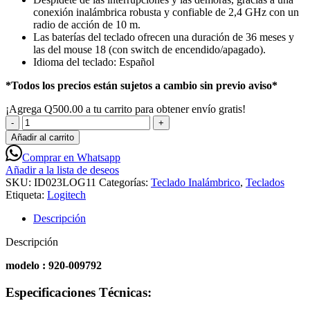
conexión inalámbrica robusta y confiable de 2,4 GHz con un
radio de acción de 10 m.
Las baterías del teclado ofrecen una duración de 36 meses y
las del mouse 18 (con switch de encendido/apagado).
Idioma del teclado: Español
*Todos los precios están sujetos a cambio sin previo aviso*
¡Agrega
Q
500.00
a tu carrito para obtener envío gratis!
Logitech
MK295
Añadir al carrito
Combo
Comprar en Whatsapp
de
Añadir a la lista de deseos
Teclado
SKU:
ID023LOG11
Categorías:
Teclado Inalámbrico
,
Teclados
y
Etiqueta:
Logitech
Mouse
Inalámbricos
Descripción
en
Español
Descripción
-
Negro
modelo : 920-009792
-
ID023LOG11
Especificaciones Técnicas:
cantidad