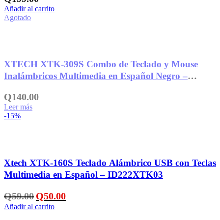
Añadir al carrito
Agotado
Añadir a la lista de deseos
XTECH XTK-309S Combo de Teclado y Mouse
Inalámbricos Multimedia en Español Negro –
ID225XTK20
Q
140.00
Leer más
-15%
Añadir a la lista de deseos
Xtech XTK-160S Teclado Alámbrico USB con Teclas
Multimedia en Español – ID222XTK03
El
El
Q
59.00
Q
50.00
precio
precio
Añadir al carrito
original
actual