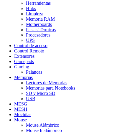
Herramientas
Hubs
Limpieza
Memoria RAM
Motherboards
Pastas Térmicas
Procesadores
UPS
Control de acceso
Control Remoto
Extensores
Gamepads
Gaming
Palancas
Memorias
Lectores de Memorias
Memorias para Notebooks
SD y Micro SD
USB
MESG
MESH
Mochilas
Mouse
Mouse Alámbrico
Mouse Inalámbrico