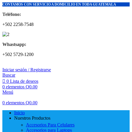
CONTAMOS CON SERVICIO A DOMICILIO EN TODA GUATEMALA
Teléfono:
+502 2258-7548
Whastsapp:
+502 5729-1200
Iniciar sesión / Registrarse
Buscar
0
Lista de deseos
0
elementos
Q
0.00
Menú
0
elementos
Q
0.00
Inicio
Nuestros Productos
Accesorios Para Celulares
Accesorios para Laptops