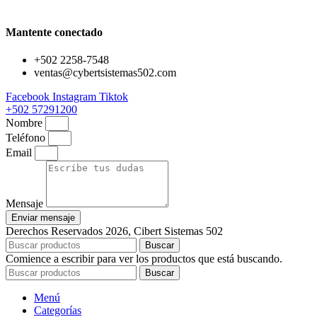
era:
es:
Q59.00.
Q50.00.
Mantente conectado
+502 2258-7548
ventas@cybertsistemas502.com
Facebook
Instagram
Tiktok
+502 57291200
Nombre
Teléfono
Email
Mensaje
Enviar mensaje
Derechos Reservados 2026, Cibert Sistemas 502
Buscar
Comience a escribir para ver los productos que está buscando.
Buscar
Menú
Categorías