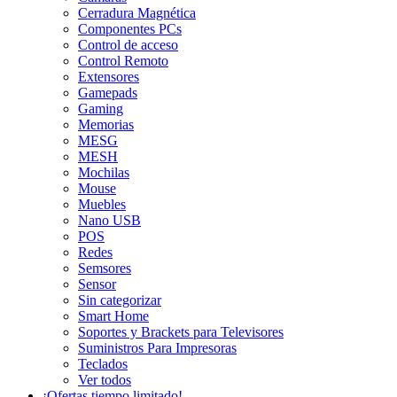
Cerradura Magnética
Componentes PCs
Control de acceso
Control Remoto
Extensores
Gamepads
Gaming
Memorias
MESG
MESH
Mochilas
Mouse
Muebles
Nano USB
POS
Redes
Semsores
Sensor
Sin categorizar
Smart Home
Soportes y Brackets para Televisores
Suministros Para Impresoras
Teclados
Ver todos
¡Ofertas tiempo limitado!