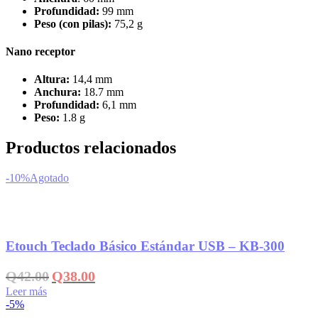
Profundidad:
99 mm
Peso (con pilas):
75,2 g
Nano receptor
Altura:
14,4 mm
Anchura:
18.7 mm
Profundidad:
6,1 mm
Peso:
1.8 g
Productos relacionados
-10%
Agotado
Añadir a la lista de deseos
Etouch Teclado Básico Estándar USB – KB-300
El
El
Q
42.00
Q
38.00
precio
precio
Leer más
original
actual
-5%
era:
es: