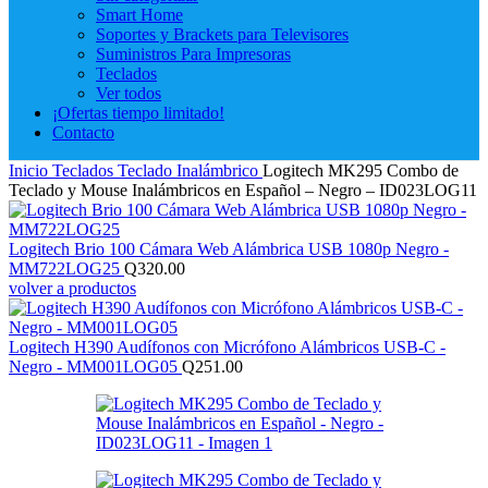
Smart Home
Soportes y Brackets para Televisores
Suministros Para Impresoras
Teclados
Ver todos
¡Ofertas tiempo limitado!
Contacto
Inicio
Teclados
Teclado Inalámbrico
Logitech MK295 Combo de
Teclado y Mouse Inalámbricos en Español – Negro – ID023LOG11
Logitech Brio 100 Cámara Web Alámbrica USB 1080p Negro -
MM722LOG25
Q
320.00
volver a productos
Logitech H390 Audífonos con Micrófono Alámbricos USB-C -
Negro - MM001LOG05
Q
251.00