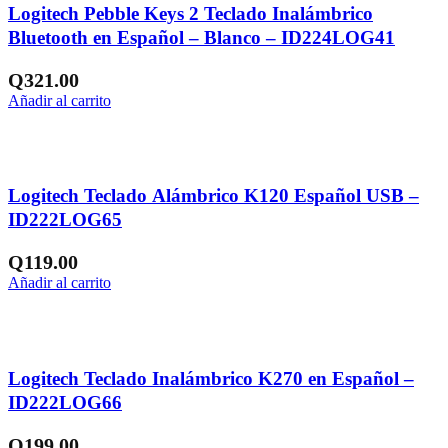
Logitech Pebble Keys 2 Teclado Inalámbrico
Bluetooth en Español – Blanco – ID224LOG41
Q
321.00
Añadir al carrito
Añadir a la lista de deseos
Logitech Teclado Alámbrico K120 Español USB –
ID222LOG65
Q
119.00
Añadir al carrito
Añadir a la lista de deseos
Logitech Teclado Inalámbrico K270 en Español –
ID222LOG66
Q
199.00