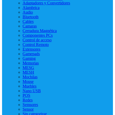
Adaptadores y Convertidores
Alambrica
Audio
Bluetooth
Cables
Camaras
Cerradura Magnética
Componentes PCs
Control de acceso
Control Remoto
Extensores
Gamepads
Gaming
Memorias
MESG
MESH
Mochilas
Mouse
Muebles
Nano USB
POS
Redes
Semsores
Sensor
Sin categorizar