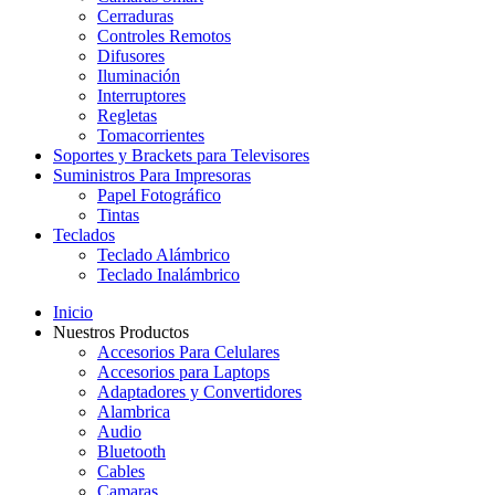
Cerraduras
Controles Remotos
Difusores
Iluminación
Interruptores
Regletas
Tomacorrientes
Soportes y Brackets para Televisores
Suministros Para Impresoras
Papel Fotográfico
Tintas
Teclados
Teclado Alámbrico
Teclado Inalámbrico
Inicio
Nuestros Productos
Accesorios Para Celulares
Accesorios para Laptops
Adaptadores y Convertidores
Alambrica
Audio
Bluetooth
Cables
Camaras