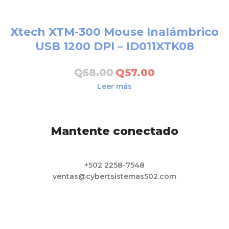
Xtech XTM-300 Mouse Inalámbrico
USB 1200 DPI – ID011XTK08
Q
58.00
Q
57.00
Leer más
Mantente conectado
+502 2258-7548
ventas@cybertsistemas502.com