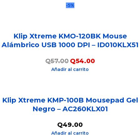
-5%
Klip Xtreme KMO-120BK Mouse
Alámbrico USB 1000 DPI – ID010KLX51
Q
57.00
Q
54.00
Añadir al carrito
Klip Xtreme KMP-100B Mousepad Gel
Negro – AC260KLX01
Q
49.00
Añadir al carrito