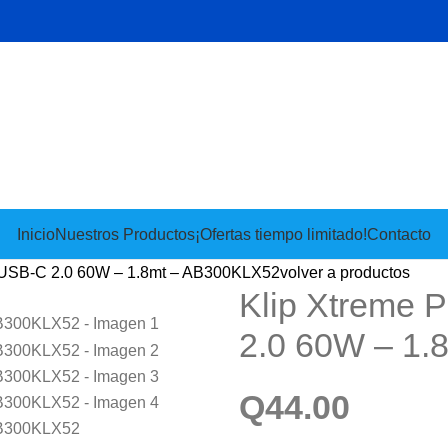
Inicio
Nuestros Productos
¡Ofertas tiempo limitado!
Contacto
 USB-C 2.0 60W – 1.8mt – AB300KLX52
volver a productos
Klip Xtreme 
2.0 60W – 1
Q
44.00