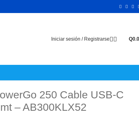
Iniciar sesión / Registrarse
Q
0.
PowerGo 250 Cable USB-C
.8mt – AB300KLX52