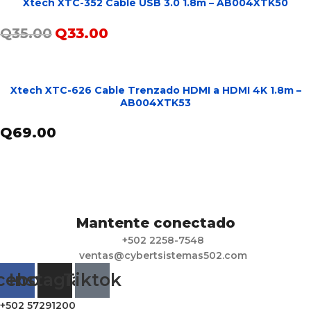
Xtech XTC-352 Cable USB 3.0 1.8m – AB004XTK50
Q
35.00
Q
33.00
AÑADIR AL CARRITO
Xtech XTC-626 Cable Trenzado HDMI a HDMI 4K 1.8m –
AB004XTK53
Q
69.00
AÑADIR AL CARRITO
Mantente conectado
+502 2258-7548
ventas@cybertsistemas502.com
cebook
Instagram
Tiktok
+502 57291200