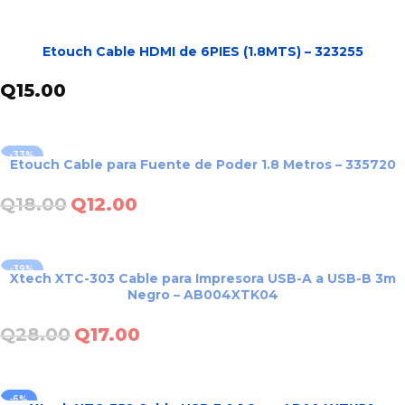
AÑADIR AL CARRITO
Etouch Cable HDMI de 6PIES (1.8MTS) – 323255
Q
15.00
AÑADIR AL CARRITO
-33%
Etouch Cable para Fuente de Poder 1.8 Metros – 335720
AGOTADO
Q
18.00
Q
12.00
LEER MÁS
-39%
Xtech XTC-303 Cable para Impresora USB-A a USB-B 3m
AGOTADO
Negro – AB004XTK04
Q
28.00
Q
17.00
LEER MÁS
-6%