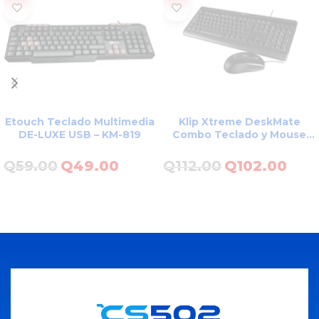
Etouch Teclado Multimedia
Klip Xtreme DeskMate
DE-LUXE USB – KM-819
Combo Teclado y Mouse
Multimedia – ID211KLX34
Q
59.00
Q
49.00
Q
112.00
Q
102.00
LEER MÁS
LEER MÁS