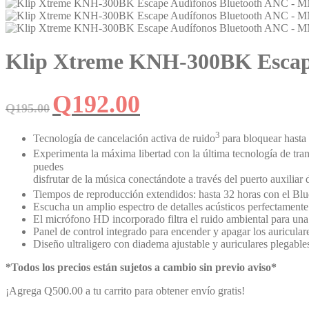
Klip Xtreme KNH-300BK Esca
El
El
Q
192.00
Q
195.00
precio
precio
original
actual
era:
es:
3
Tecnología de cancelación activa de ruido
para bloquear hasta
Q195.00.
Q192.00.
Experimenta la máxima libertad con la última tecnología de tr
puedes
disfrutar de la música conectándote a través del puerto auxilia
Tiempos de reproducción extendidos: hasta 32 horas con el Blu
Escucha un amplio espectro de detalles acústicos perfectamente 
El micrófono HD incorporado filtra el ruido ambiental para una 
Panel de control integrado para encender y apagar los auricula
Diseño ultraligero con diadema ajustable y auriculares plegable
*Todos los precios están sujetos a cambio sin previo aviso*
¡Agrega
Q
500.00
a tu carrito para obtener envío gratis!