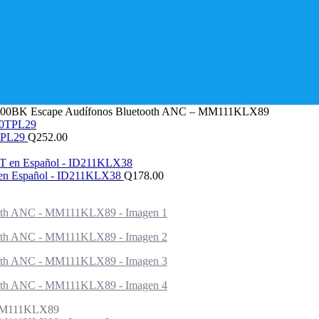
300BK Escape Audífonos Bluetooth ANC – MM111KLX89
0TPL29
Q
252.00
 en Español - ID211KLX38
Q
178.00