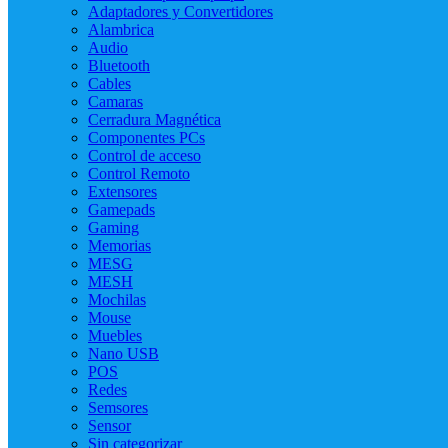
Adaptadores y Convertidores
Alambrica
Audio
Bluetooth
Cables
Camaras
Cerradura Magnética
Componentes PCs
Control de acceso
Control Remoto
Extensores
Gamepads
Gaming
Memorias
MESG
MESH
Mochilas
Mouse
Muebles
Nano USB
POS
Redes
Semsores
Sensor
Sin categorizar