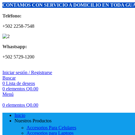
CONTAMOS CON SERVICIO A DOMICILIO EN TODA G
Teléfono:
+502 2258-7548
Whastsapp:
+502 5729-1200
Iniciar sesión / Registrarse
Buscar
0
Lista de deseos
0
elementos
Q
0.00
Menú
0
elementos
Q
0.00
Inicio
Nuestros Productos
Accesorios Para Celulares
Accesorios para Laptops