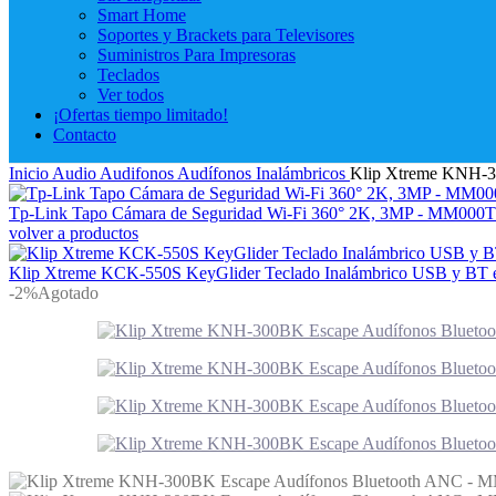
Smart Home
Soportes y Brackets para Televisores
Suministros Para Impresoras
Teclados
Ver todos
¡Ofertas tiempo limitado!
Contacto
Inicio
Audio
Audifonos
Audífonos Inalámbricos
Klip Xtreme KNH-
Tp-Link Tapo Cámara de Seguridad Wi-Fi 360° 2K, 3MP - MM00
volver a productos
Klip Xtreme KCK-550S KeyGlider Teclado Inalámbrico USB y BT
-2%
Agotado