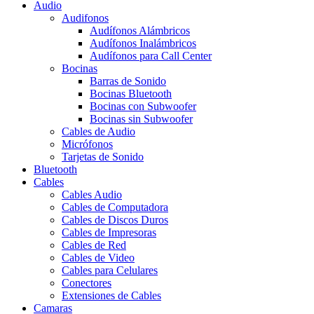
Audio
Audifonos
Audífonos Alámbricos
Audífonos Inalámbricos
Audífonos para Call Center
Bocinas
Barras de Sonido
Bocinas Bluetooth
Bocinas con Subwoofer
Bocinas sin Subwoofer
Cables de Audio
Micrófonos
Tarjetas de Sonido
Bluetooth
Cables
Cables Audio
Cables de Computadora
Cables de Discos Duros
Cables de Impresoras
Cables de Red
Cables de Video
Cables para Celulares
Conectores
Extensiones de Cables
Camaras