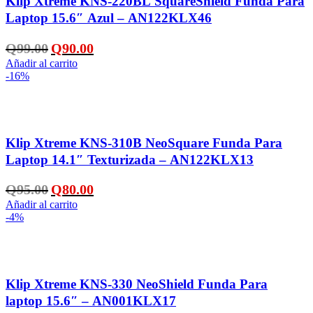
Klip Xtreme KNS-220BL SquareShield Funda Para
Laptop 15.6″ Azul – AN122KLX46
El
El
Q
99.00
Q
90.00
precio
precio
Añadir al carrito
original
actual
-16%
era:
es:
Q99.00.
Q90.00.
Añadir a la lista de deseos
Klip Xtreme KNS-310B NeoSquare Funda Para
Laptop 14.1″ Texturizada – AN122KLX13
El
El
Q
95.00
Q
80.00
precio
precio
Añadir al carrito
original
actual
-4%
era:
es:
Q95.00.
Q80.00.
Añadir a la lista de deseos
Klip Xtreme KNS-330 NeoShield Funda Para
laptop 15.6″ – AN001KLX17