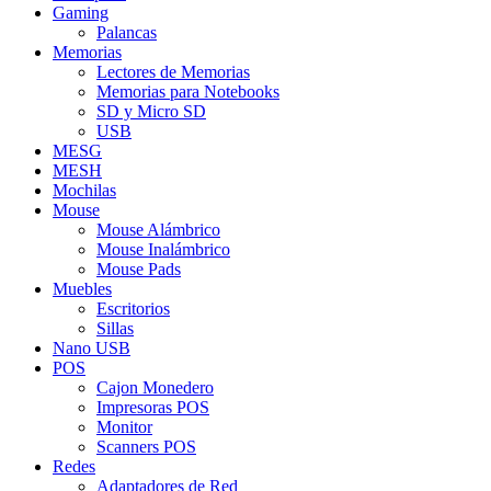
Gaming
Palancas
Memorias
Lectores de Memorias
Memorias para Notebooks
SD y Micro SD
USB
MESG
MESH
Mochilas
Mouse
Mouse Alámbrico
Mouse Inalámbrico
Mouse Pads
Muebles
Escritorios
Sillas
Nano USB
POS
Cajon Monedero
Impresoras POS
Monitor
Scanners POS
Redes
Adaptadores de Red