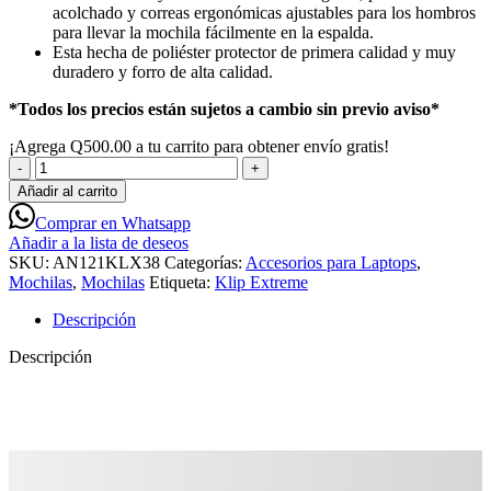
acolchado y correas ergonómicas ajustables para los hombros
para llevar la mochila fácilmente en la espalda.
Esta hecha de poliéster protector de primera calidad y muy
duradero y forro de alta calidad.
*Todos los precios están sujetos a cambio sin previo aviso*
¡Agrega
Q
500.00
a tu carrito para obtener envío gratis!
Klip
Xtreme
Añadir al carrito
KNB-
Comprar en Whatsapp
406GR
Añadir a la lista de deseos
Berna
SKU:
AN121KLX38
Categorías:
Accesorios para Laptops
,
Mochila
Mochilas
,
Mochilas
Etiqueta:
Klip Extreme
Casual
Para
Descripción
Laptop
15.6"
Descripción
Gris
-
AN121KLX38
cantidad