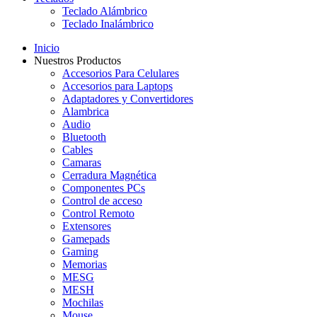
Teclado Alámbrico
Teclado Inalámbrico
Inicio
Nuestros Productos
Accesorios Para Celulares
Accesorios para Laptops
Adaptadores y Convertidores
Alambrica
Audio
Bluetooth
Cables
Camaras
Cerradura Magnética
Componentes PCs
Control de acceso
Control Remoto
Extensores
Gamepads
Gaming
Memorias
MESG
MESH
Mochilas
Mouse