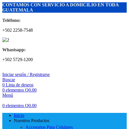
CONTAMOS CON SERVICIO A DOMICILIO EN TODA
GUATEMALA
Teléfono:
+502 2258-7548
Whastsapp:
+502 5729-1200
Iniciar sesión / Registrarse
Buscar
0
Lista de deseos
0
elementos
Q
0.00
Menú
0
elementos
Q
0.00
Inicio
Nuestros Productos
Accesorios Para Celulares