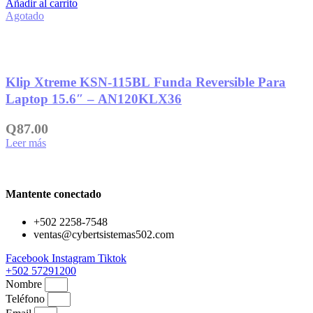
Añadir al carrito
original
actual
Agotado
era:
es:
Q119.00.
Q105.00.
Añadir a la lista de deseos
Klip Xtreme KSN-115BL Funda Reversible Para
Laptop 15.6″ – AN120KLX36
Q
87.00
Leer más
Mantente conectado
+502 2258-7548
ventas@cybertsistemas502.com
Facebook
Instagram
Tiktok
+502 57291200
Nombre
Teléfono