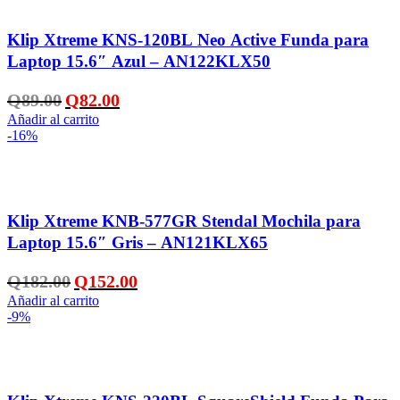
Añadir a la lista de deseos
Klip Xtreme KNS-120BL Neo Active Funda para
Laptop 15.6″ Azul – AN122KLX50
El
El
Q
89.00
Q
82.00
precio
precio
Añadir al carrito
original
actual
-16%
era:
es:
Q89.00.
Q82.00.
Añadir a la lista de deseos
Klip Xtreme KNB-577GR Stendal Mochila para
Laptop 15.6″ Gris – AN121KLX65
El
El
Q
182.00
Q
152.00
precio
precio
Añadir al carrito
original
actual
-9%
era:
es:
Q182.00.
Q152.00.
Añadir a la lista de deseos