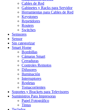
Cables de Red
Gabinetes y Racks para Servidor
Herramientas para Cables de Red
Keystones
Repetidores
Routers
Switches
Semsores
Sensor
Sin categorizar
Smart Home
Bombillas
Cámaras Smart
Cerraduras
Controles Remotos
Difusores
Iluminación
Interruptores
Regletas
Tomacorrientes
Soportes y Brackets para Televisores
Suministros Para Impresoras
Papel Fotográfico
Tintas
Teclados