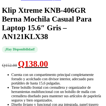
Klip Xtreme KNB-406GR
Berna Mochila Casual Para
Laptop 15.6″ Gris –
AN121KLX38
¡Hay Disponibilidad!
El
El
Q
138.00
Q
152.00
precio
precio
original
actual
era:
es:
Cuenta con un compartimento principal completamente
Q152.00.
Q138.00.
forrado y acolchado con divisor interior, adecuado para
portátiles de hasta 15,6 pulgadas.
Tiene bolsillo frontal con cremallera y organizador de
herramientas multifuncional con un bolsillo de malla con
cremallera diseñado para mantener sus artículos de papelería
seguros y bien organizados.
Diseño liviano y funcional con asa integrada, panel trasero