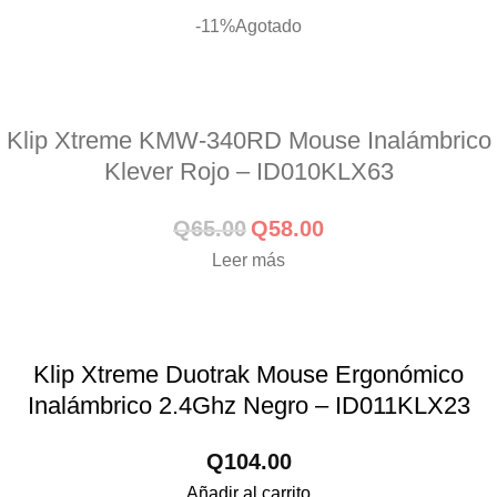
-11%
Agotado
Klip Xtreme KMW-340RD Mouse Inalámbrico
Klever Rojo – ID010KLX63
Q
65.00
Q
58.00
Leer más
Klip Xtreme Duotrak Mouse Ergonómico
Inalámbrico 2.4Ghz Negro – ID011KLX23
Q
104.00
Añadir al carrito