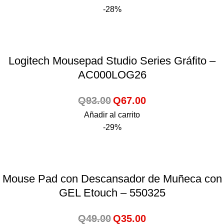
-28%
Logitech Mousepad Studio Series Gráfito –
AC000LOG26
Q
93.00
Q
67.00
Añadir al carrito
-29%
Mouse Pad con Descansador de Muñeca con
GEL Etouch – 550325
Q
49.00
Q
35.00