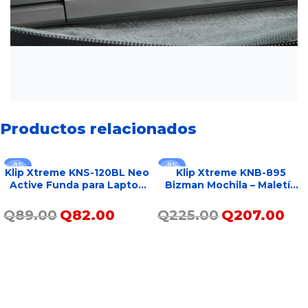
Productos relacionados
-8%
-8%
Klip Xtreme KNS-120BL Neo
Klip Xtreme KNB-895
Active Funda para Laptop
Bizman Mochila – Maletín
15.6″ Azul – AN122KLX50
Para Laptop 15.6″ –
AN121KLX66
Q
89.00
Q
82.00
Q
225.00
Q
207.00
AÑADIR AL CARRITO
AÑADIR AL CARRITO