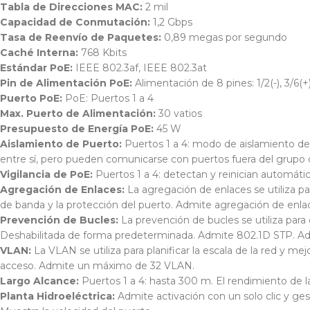
Tabla de Direcciones MAC:
2 mil
Capacidad de Conmutación:
1,2 Gbps
Tasa de Reenvío de Paquetes:
0,89 megas por segundo
Caché Interna:
768 Kbits
Estándar PoE:
IEEE 802.3af, IEEE 802.3at
Pin de Alimentación PoE:
Alimentación de 8 pines: 1/2(-), 3/6(+),
Puerto PoE:
PoE: Puertos 1 a 4
Max. Puerto de Alimentación:
30 vatios
Presupuesto de Energía PoE:
45 W
Aislamiento de Puerto:
Puertos 1 a 4: modo de aislamiento de
entre sí, pero pueden comunicarse con puertos fuera del grupo 
Vigilancia de PoE:
Puertos 1 a 4: detectan y reinician automát
Agregación de Enlaces:
La agregación de enlaces se utiliza par
de banda y la protección del puerto. Admite agregación de enla
Prevención de Bucles:
La prevención de bucles se utiliza par
Deshabilitada de forma predeterminada. Admite 802.1D STP. A
VLAN:
La VLAN se utiliza para planificar la escala de la red y m
acceso. Admite un máximo de 32 VLAN.
Largo Alcance:
Puertos 1 a 4: hasta 300 m. El rendimiento de l
Planta Hidroeléctrica:
Admite activación con un solo clic y ge