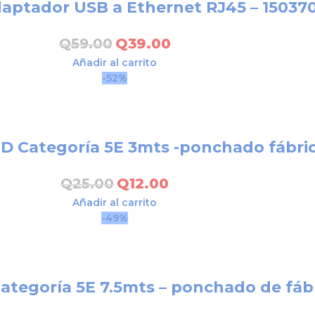
aptador USB a Ethernet RJ45 – 15037
Q
59.00
Q
39.00
Añadir al carrito
-52%
D Categoría 5E 3mts -ponchado fábric
Q
25.00
Q
12.00
Añadir al carrito
-49%
ategoría 5E 7.5mts – ponchado de fáb