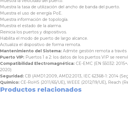
Muestra la velocidad del puerto.
Muestra la tasa de utilización del ancho de banda del puerto.
Muestra el uso de energía PoE.
Muestra información de topología.
Muestra el estado de la alarma.
Reinicia los puertos y dispositivos.
Habilita el modo de puerto de largo alcance.
Actualiza el dispositivo de forma remota.
Mantenimiento del Sistema:
Admite gestión remota a través 
Puerto VIP:
Puertos 1 a 2: los datos de los puertos VIP se reen
Compatibilidad Electromagnética:
CE-EMC (EN 55032: 2015+A1
2020)
Seguridad:
CB (AMD1:2009, AMD2:2013, IEC 62368-1: 2014 (Segu
Químico:
CE-RoHS (2011/65/UE), WEEE (2012/19/UE), Reach (Re
Productos relacionados