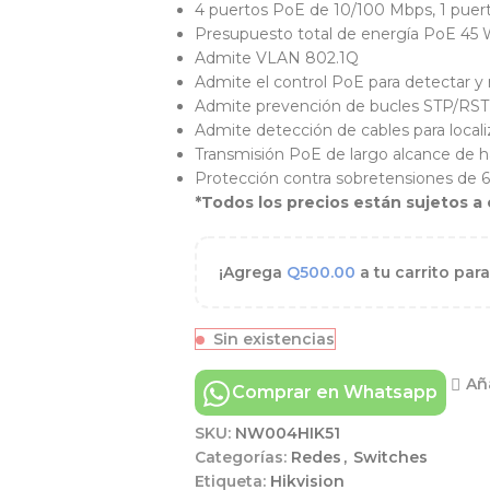
4 puertos PoE de 10/100 Mbps, 1 puer
Presupuesto total de energía PoE 45
Admite VLAN 802.1Q
Admite el control PoE para detectar y 
Admite prevención de bucles STP/RS
Admite detección de cables para localiz
Transmisión PoE de largo alcance de 
Protección contra sobretensiones de 
*Todos los precios están sujetos a 
¡Agrega
Q
500.00
a tu carrito para
Sin existencias
Aña
Comprar en Whatsapp
SKU:
NW004HIK51
Categorías:
Redes
,
Switches
Etiqueta:
Hikvision