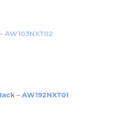
s – AW103NXT02
 Rack – AW192NXT01