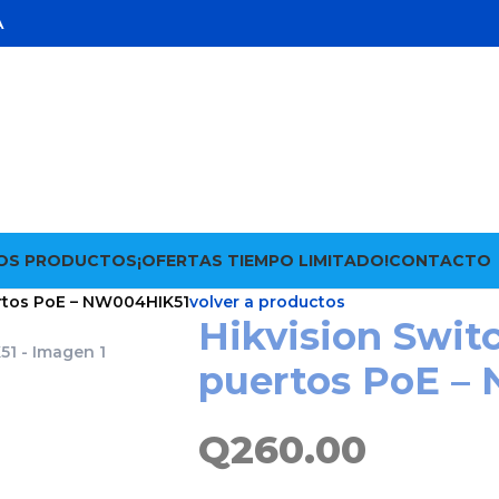
A
OS PRODUCTOS
¡OFERTAS TIEMPO LIMITADO!
CONTACTO
ertos PoE – NW004HIK51
volver a productos
Hikvision Swit
puertos PoE –
Q
260.00