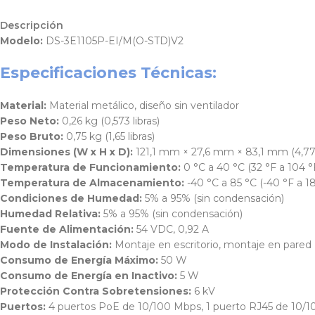
Descripción
Modelo:
DS-3E1105P-EI/M(O-STD)V2
Especificaciones Técnicas:
Material:
Material metálico, diseño sin ventilador
Peso Neto:
0,26 kg (0,573 libras)
Peso Bruto:
0,75 kg (1,65 libras)
Dimensiones (W x H x D):
121,1 mm × 27,6 mm × 83,1 mm (4,77” 
Temperatura de Funcionamiento:
0 °C a 40 °C (32 °F a 104 °
Temperatura de Almacenamiento:
-40 °C a 85 °C (-40 °F a 18
Condiciones de Humedad:
5% a 95% (sin condensación)
Humedad Relativa:
5% a 95% (sin condensación)
Fuente de Alimentación:
54 VDC, 0,92 A
Modo de Instalación:
Montaje en escritorio, montaje en pared
Consumo de Energía Máximo:
50 W
Consumo de Energía en Inactivo:
5 W
Protección Contra Sobretensiones:
6 kV
Puertos:
4 puertos PoE de 10/100 Mbps, 1 puerto RJ45 de 10/