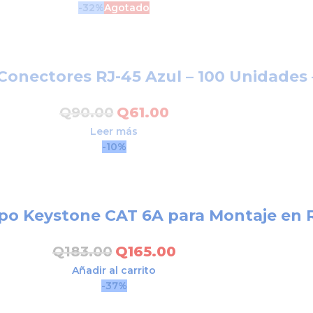
-32%
Agotado
Conectores RJ-45 Azul – 100 Unidade
Q
90.00
Q
61.00
Leer más
-10%
ipo Keystone CAT 6A para Montaje en
Q
183.00
Q
165.00
Añadir al carrito
-37%