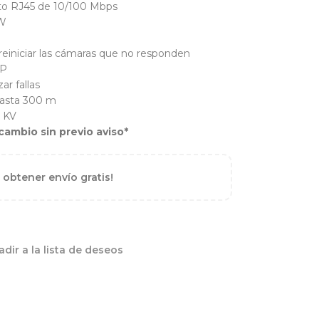
to RJ45 de 10/100 Mbps
 W
reiniciar las cámaras que no responden
TP
ar fallas
hasta 300 m
6 KV
cambio sin previo aviso*
 obtener envío gratis!
dir a la lista de deseos