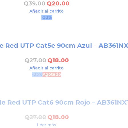
Q
39.00
Q
20.00
Añadir al carrito
-33%
de Red UTP Cat5e 90cm Azul – AB361N
Q
27.00
Q
18.00
Añadir al carrito
-33%
Agotado
de Red UTP Cat6 90cm Rojo – AB361NX
Q
27.00
Q
18.00
Leer más