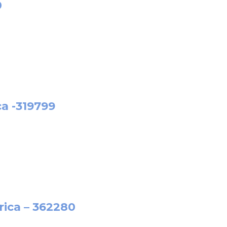
0
a -319799
rica – 362280