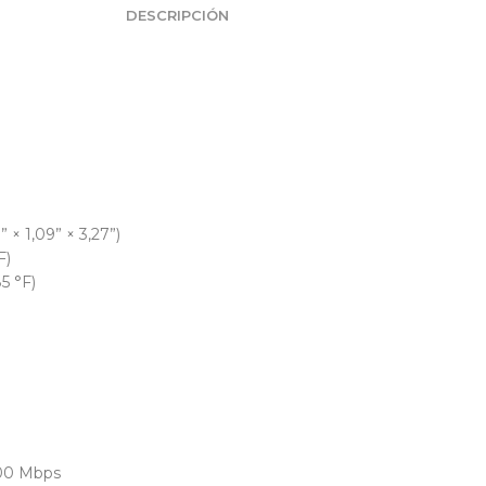
DESCRIPCIÓN
× 1,09” × 3,27”)
F)
5 °F)
100 Mbps