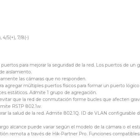
 4/5(+), 7/8(-)
 puertos para mejorar la seguridad de la red. Los puertos de u
de aislamiento.
icamente las cámaras que no responden.
a agregar múltiples puertos físicos para formar un puerto lógico p
ces estáticos. Admite 1 grupo de agregación.
a evitar que la red de conmutación forme bucles que afecten gra
dmite RSTP 802.1w.
ejorar la salud de la red. Admite 802.1Q. ID de VLAN configurable
argo alcance puede variar según el modelo de la cámara o el esta
stión remota a través de Hik-Partner Pro. Funciones compatibles