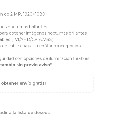
ión de 2 MP, 1920×1080
es nocturnas brillantes
 para obtener imágenes nocturnas brillantes
utables (TVI/AHD/CVI/CVBS）
s de cable coaxial, micrófono incorporado
guridad con opciones de iluminación flexibles
cambio sin previo aviso*
 obtener envío gratis!
dir a la lista de deseos