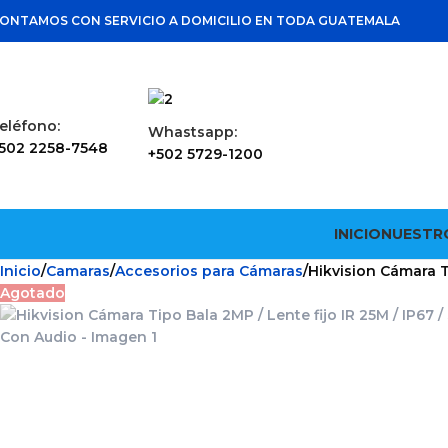
ONTAMOS CON SERVICIO A DOMICILIO EN TODA GUATEMALA
eléfono:
Whastsapp:
502 2258-7548
+502 5729-1200
INICIO
NUESTR
Inicio
Camaras
Accesorios para Cámaras
Hikvision Cámara T
Agotado