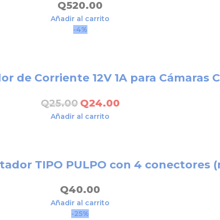
Q
520.00
Añadir al carrito
-4%
or de Corriente 12V 1A para Cámaras 
Q
25.00
Q
24.00
Añadir al carrito
ptador TIPO PULPO con 4 conectores 
Q
40.00
Añadir al carrito
-25%