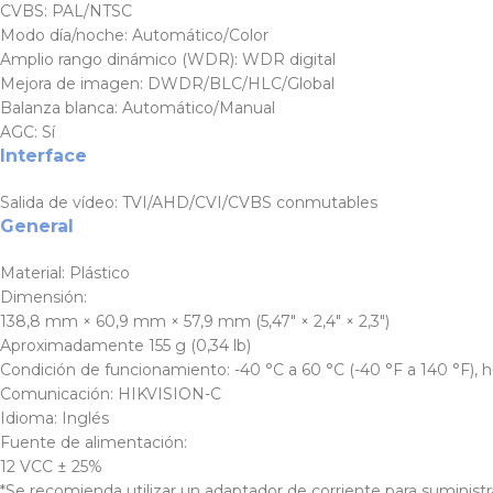
CVBS: PAL/NTSC
Modo día/noche:
Automático/Color
Amplio rango dinámico (WDR):
WDR digital
Mejora de imagen:
DWDR/BLC/HLC/Global
Balanza blanca:
Automático/Manual
AGC:
Sí
Interface
Salida de vídeo:
TVI/AHD/CVI/CVBS conmutables
General
Material:
Plástico
Dimensión:
138,8 mm × 60,9 mm × 57,9 mm (5,47″ × 2,4″ × 2,3″)
Aproximadamente 155 g (0,34 lb)
Condición de funcionamiento:
-40 °C a 60 °C (-40 °F a 140 °F)
Comunicación:
HIKVISION-C
Idioma:
Inglés
Fuente de alimentación:
12 VCC ± 25%
*Se recomienda utilizar un adaptador de corriente para suministr