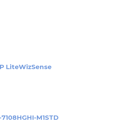
0P LiteWizSense
DS-7108HGHI-M1STD