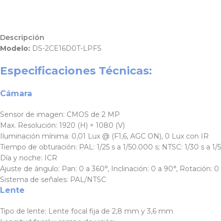
Descripción
Modelo:
DS-2CE16D0T-LPFS
Especificaciones Técnicas:
Cámara
Sensor de imagen:
CMOS de 2 MP
Max. Resolución:
1920 (H) × 1080 (V)
Iluminación mínima:
0,01 Lux @ (F1,6, AGC ON), 0 Lux con IR
Tiempo de obturación:
PAL: 1/25 s a 1/50.000 s; NTSC: 1/30 s a 1
Día y noche:
ICR
Ajuste de ángulo:
Pan: 0 a 360°, Inclinación: 0 a 90°, Rotación: 0
Sistema de señales:
PAL/NTSC
Lente
Tipo de lente:
Lente focal fija de 2,8 mm y 3,6 mm