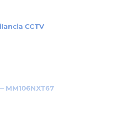
ilancia CCTV
o – MM106NXT67