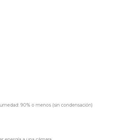
, humedad: 90% o menos (sin condensación)
ar energía a una cámara.