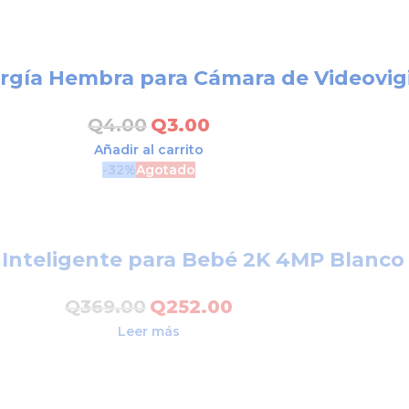
rgía Hembra para Cámara de Videovig
Q
4.00
Q
3.00
Añadir al carrito
-32%
Agotado
 Inteligente para Bebé 2K 4MP Blanc
Q
369.00
Q
252.00
Leer más