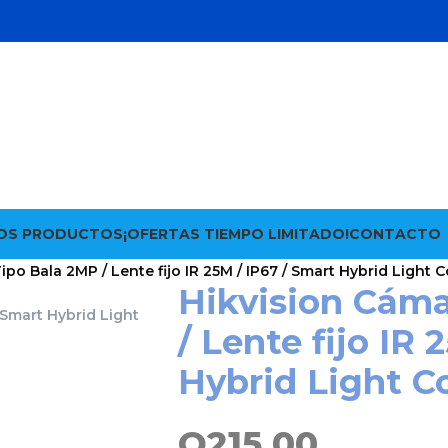
OS PRODUCTOS
¡OFERTAS TIEMPO LIMITADO!
CONTACTO
ipo Bala 2MP / Lente fijo IR 25M / IP67 / Smart Hybrid Light 
Hikvision Cáma
/ Lente fijo IR 
Hybrid Light C
Q
215.00