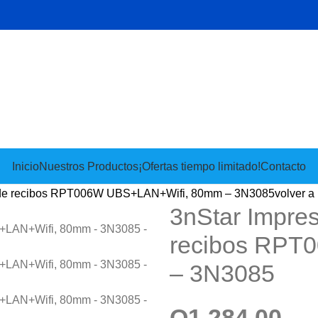
Inicio
Nuestros Productos
¡Ofertas tiempo limitado!
Contacto
ta de recibos RPT006W UBS+LAN+Wifi, 80mm – 3N3085
volver a
3nStar Impres
recibos RPT
– 3N3085
Q
1,284.00