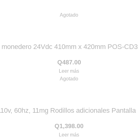
Agotado
ón monedero 24Vdc 410mm x 420mm POS-CD3
Q
487.00
Leer más
Agotado
 110v, 60hz, 11mg Rodillos adicionales Panta
Q
1,398.00
Leer más